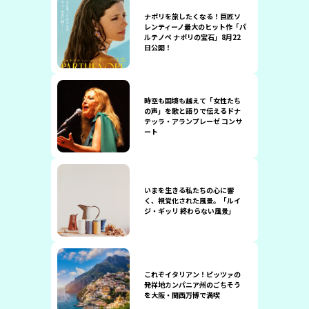
ナポリを旅したくなる！巨匠ソ
レンティーノ最大のヒット作「パ
ルテノぺ ナポリの宝石」8月22
日公開！
時空も国境も越えて「女性たち
の声」を歌と語りで伝えるドナ
テッラ・アランプレーゼ コンサ
ート
いまを生きる私たちの心に響
く、視覚化された風景。「ルイ
ジ・ギッリ 終わらない風景」
これぞイタリアン！ピッツァの
発祥地カンパニア州のごちそう
を大阪・関西万博で満喫