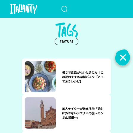
When autocomplete results a
FEATURE
暑さで食欲がないときにも！こ
の夏おすすめ冷製パスタ【とっ
ておきレシピ】
美人ライターが教える⑥「絶対
に外さないシエナへの旅～カン
ポ広場編～」