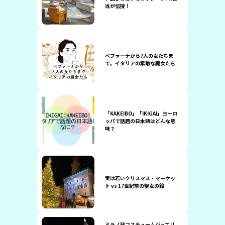
当が伝授！
ベファーナから7人の女たちま
で。イタリアの素敵な魔女たち
「KAKEIBO」「IKIGAI」ヨーロ
ッパで話題の日本語はどんな意
味？
実は若いクリスマス・マーケッ
ト vs 17世紀前の聖女の鈴
ミラノ発コスチュームジュエリ