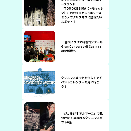
ーブランド
「TOMOKISSIMA（トモキッシ
マ）」のおすすめジュエリー＆
ミラノでクリスマスに訪れたい
スポット！
「 全国イタリア料理コンクール
Gran Concorso di Cucina 」
の決勝戦へ
クリスマスまであと少し！アド
ベントカレンダーを見に行こ
う！
「ジョルジオ アルマーニ」で見
つけた！ 喜ばれるクリスマスギ
フト6選