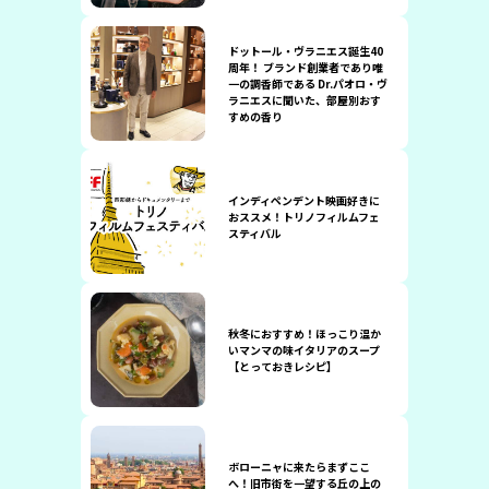
ドットール・ヴラニエス誕生40
周年！ ブランド創業者であり唯
一の調香師である Dr.パオロ・ヴ
ラニエスに聞いた、部屋別おす
すめの香り
インディペンデント映画好きに
おススメ！トリノフィルムフェ
スティバル
秋冬におすすめ！ほっこり温か
いマンマの味イタリアのスープ
【とっておきレシピ】
ボローニャに来たらまずここ
へ！旧市街を一望する丘の上の