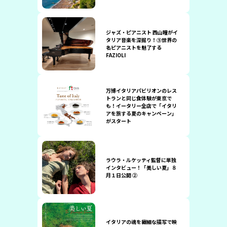
ジャズ・ピアニスト 西山瞳がイ
タリア音楽を深掘り！⑤世界の
名ピアニストを魅了する
FAZIOLI
万博イタリアパビリオンのレス
トランと同じ食体験が東京で
も！イータリー全店で「イタリ
アを旅する夏のキャンペーン」
がスタート
ラウラ・ルケッティ監督に単独
インタビュー！「美しい夏」８
月１日公開 ②
イタリアの魂を繊細な描写で映