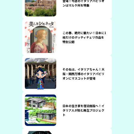
登場！今週のイタリアパビリオ
ンはマルケ州を特集
この春、絶対に観たい！日本に1
枚だけのボッティチェリ作品を
特別公開
その名は、イタリアちゃん！大
阪・関西万博のイタリアパビリ
オンにマスコットが登場
日本の空き家を宿泊施設へ！イ
タリア人が挑む再生プロジェク
ト