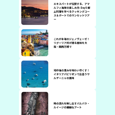
エキスパートが伝授する、アマ
ルフィ海岸の楽しみ方: Day5 郷
土料理を学べるクッキングコー
ス＆ボートでのサンセットツア
ー
これが本場のジェノヴェーゼ！
リグーリア州が誇る美味を大
阪・関西万博で
地中海の恵みを味わい尽くす！
イタリアパビリオンで出会うサ
ルデーニャの美味
時の流れを映し出すバルバラ・
ルイージの繊細なアート