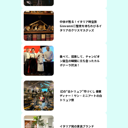
中世が甦る！イタリア時空旅
Giovanni①聖夜を待ちわびるイ
タリアのクリスマスグッズ
食べて、投票して、チャンピオ
ン誕生の瞬間に立ち会ったカル
ボナーラ対決！
幻の“白トリュフ”尽づくし 豪華
ディナー！サン・ミニアートの白
トリュフ祭
イタリア発の家具ブランド