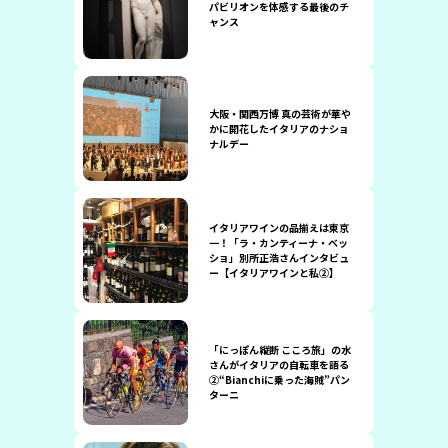
パビリオンを体感する最後のチ
ャンス
大阪・関西万博 真の芸術が華や
かに開花したイタリアのナショ
ナルデー
イタリアワインの品揃えは東京
一！「ラ・カンティーナ・ベッ
ショ」別所正浩さんインタビュ
ー【イタリアワインと私②】
「にっぽん縦断 こころ旅」の水
さんがイタリアの自転車を語る
②“Bianchiに乗った海賊”パン
ターニ