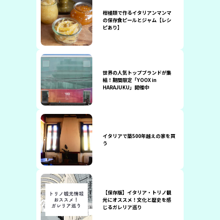
柑橘類で作るイタリアンマンマ
の保存食ピールとジャム【レシ
ピあり】
世界の人気トップブランドが集
結！期間限定「YOOX in
HARAJUKU」開催中
イタリアで築500年越えの家を買
う
【保存版】イタリア・トリノ観
光にオススメ！文化と歴史を感
じるガレリア巡り