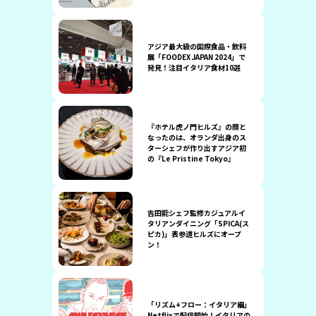
アジア最大級の国際食品・飲料
展「FOODEX JAPAN 2024」で
発見！注目イタリア食材10選
『ホテル虎ノ門ヒルズ』の顔と
なったのは、オランダ出身のス
ターシェフが作り出すアジア初
の『Le Pristine Tokyo』
吉田能シェフ監修カジュアルイ
タリアンダイニング「SPICA(ス
ピカ)」表参道ヒルズにオープ
ン！
「リズム+フロー：イタリア編」
Netflixで配信開始！イタリアの