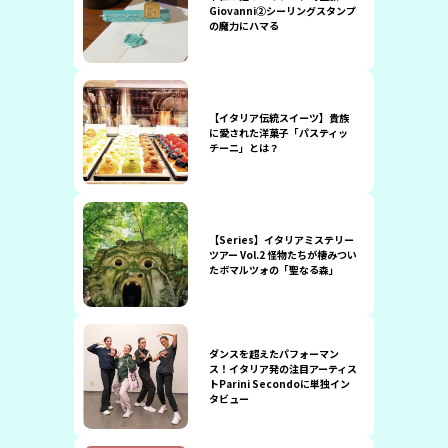
Giovanni②シーリングスタンプ
の魔力にハマる
【イタリア伝統スイーツ】貴族
に愛された洋菓子「パスティッ
チーニ」とは？
【Series】イタリアミステリー
ツアー Vol.2 怪物たちが棲みつい
たボマルツォの「聖なる森」
ダンスを超えたパフォーマン
ス！イタリア発の注目アーティス
トParini Secondoに単独イン
タビュー