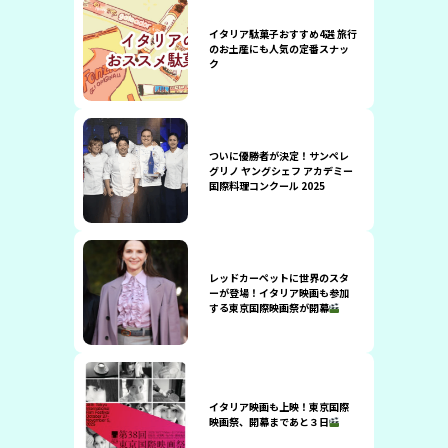
イタリア駄菓子おすすめ4選 旅行
のお土産にも人気の定番スナッ
ク
ついに優勝者が決定！サンペレ
グリノ ヤングシェフ アカデミー
国際料理コンクール 2025
レッドカーペットに世界のスタ
ーが登場！イタリア映画も参加
する東京国際映画祭が開幕
イタリア映画も上映！東京国際
映画祭、開幕まであと３日