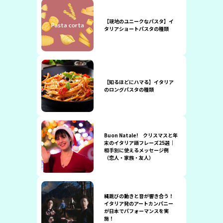
【現地のユニークなパスタ】イ
タリアショートパスタの種類
【知るほどにハマる】イタリア
のロングパスタの種類
Buon Natale! クリスマスと年
末のイタリア語フレーズ25選｜
相手別に使えるメッセージ例
（恋人・家族・友人）
縄跳びの動きと音が響き合う！
イタリア発のアートカンパニー
が日本でパフォーマンスを実
施！