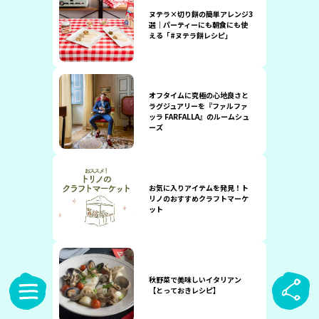
ヌテラ×切り餅の簡単アレンジ3
選｜パーティーにも朝食にも使
える「#ヌテラ餅レシピ」
オフタイムに究極の心地良さと
ラグジュアリーを『ファルファ
ッラ FARFALLA』のルームシュ
ーズ
お気に入りアイテムを発見！ト
リノのおすすめクラフトマーケ
ット
秋野菜で美味しいイタリアン
【とっておきレシピ】