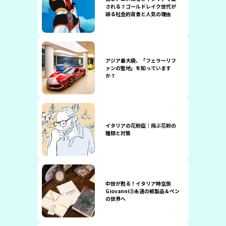
される？ゴールドレイク世代が
語る社会的背景と人気の理由
アジア最大級、「フェラーリフ
ァンの聖地」を知っています
か？
イタリアの花粉症｜飛ぶ花粉の
種類と対策
中世が甦る！イタリア時空旅
Giovanni③永遠の紙製品＆ペン
の世界へ