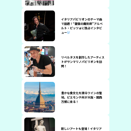
イタリアパビリオンのテーマ曲
で話題！“鍵盤の魔術師”アルベ
ルト・ピッツォに独占インタビ
ュー
リベルタスを創作したアーティス
トがサンマリノパビリオンを訪
問！
豊かな食文化を誇るワインの聖
地、ピエモンテ州が大阪・関西
万博に来る！
新しいアートも登場！イタリア