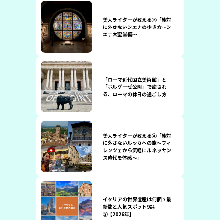
美人ライターが教える⑤「絶対
に外さないシエナの歩き方～シ
エナ大聖堂編～
「ローマ近代国立美術館」と
「ボルゲーゼ公園」で癒され
る、ローマの休日の過ごし方
美人ライターが教える④「絶対
に外さないルッカへの旅～フィ
レンツェから気軽にルネッサン
ス時代を体感～」
イタリアの世界遺産は何個？最
新数と人気スポット9選
③【2026年】