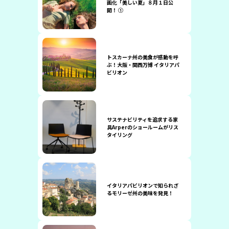
画化「美しい夏」８月１日公
開！ ①
トスカーナ州の美食が感動を呼
ぶ！大阪・関西万博 イタリアパ
ビリオン
サステナビリティを追求する家
具Arperのショールームがリス
タイリング
イタリアパビリオンで知られざ
るモリーゼ州の美味を発見！