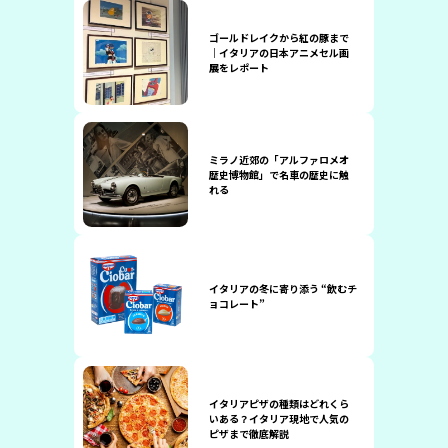
ゴールドレイクから紅の豚まで
｜イタリアの日本アニメセル画
展をレポート
ミラノ近郊の「アルファロメオ
歴史博物館」で名車の歴史に触
れる
イタリアの冬に寄り添う “飲むチ
ョコレート”
イタリアピザの種類はどれくら
いある？イタリア現地で人気の
ピザまで徹底解説