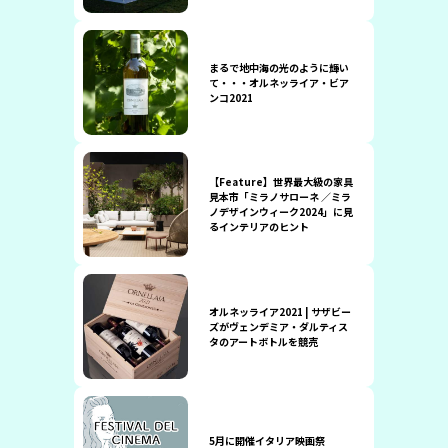
まるで地中海の光のように輝い
て・・・オルネッライア・ビア
ンコ2021
【Feature】世界最大級の家具
見本市「ミラノサローネ ／ミラ
ノデザインウィーク2024」に見
るインテリアのヒント
オルネッライア2021 | サザビー
ズがヴェンデミア・ダルティス
タのアートボトルを競売
5月に開催イタリア映画祭