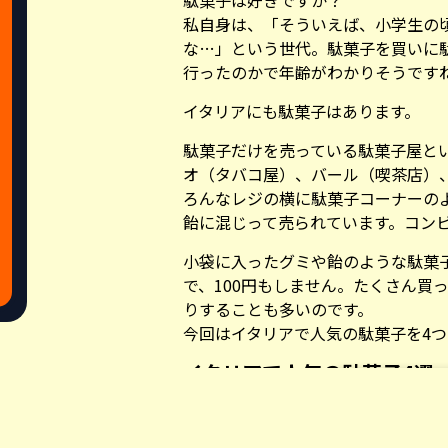
駄菓子は好きですか？
私自身は、「そういえば、小学生の
な…」という世代。駄菓子を買いに
行ったのかで年齢がわかりそうです
イタリアにも駄菓子はあります。
駄菓子だけを売っている駄菓子屋と
オ（タバコ屋）、バール（喫茶店）
ろんなレジの横に駄菓子コーナーの
飴に混じって売られています。コン
小袋に入ったグミや飴のような駄菓子
で、100円もしません。たくさん買
りすることも多いのです。
今回はイタリアで人気の駄菓子を4
イタリアで人気の駄菓子4選
GOLEADOR (ゴレアドール)
Share this a
https://www.goleadoritalia.it/prod