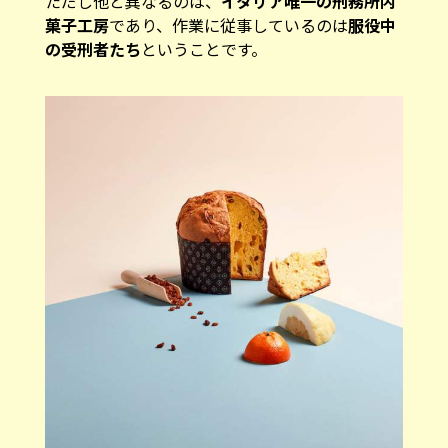
ただし他と異なるのは、
イタリア唯一の刑務所内
菓子工房
であり、作業に従事しているのは
服役中
の受刑者たち
ということです。