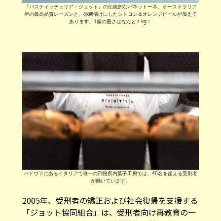
『パスティッチェリア・ジョット』の伝統的なパネットーネ。オーストラリア
産の最高品質レーズンと、砂糖漬けにしたシトロン＆オレンジピールが加えて
あります。1個の重さはなんと１kg！
パドヴァにあるイタリアで唯一の刑務所内菓子工房では、40名を超える受刑者
が働いています。
2005年、受刑者の矯正および社会復帰を支援する
「ジョット協同組合」は、受刑者向け再教育の一