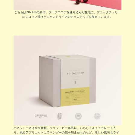
こちらは2021年の新作。ダークココアを練り込んだ生地に、ブラックチェリー
のシロップ漬けとジャンドゥイアのチョコチップを加えています。
パネットーネは全９種類。クラフトビール風味、いちじく＆チョコレート入
り、桃＆アプリコットにラベンダーの花を加えたものなど、珍しい風味もライ