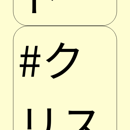
#ク
リス