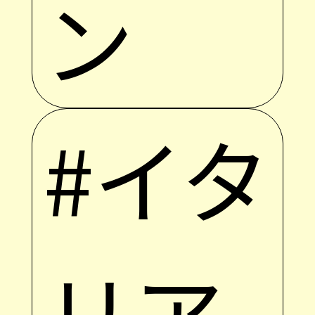
ン
#イタ
リア