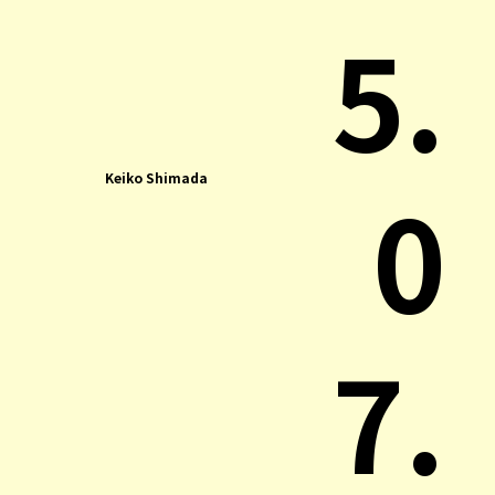
5.
Keiko Shimada
0
7.