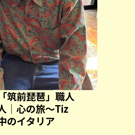
「筑前琵琶」職人
｜心の旅～Tiz
中のイタリア