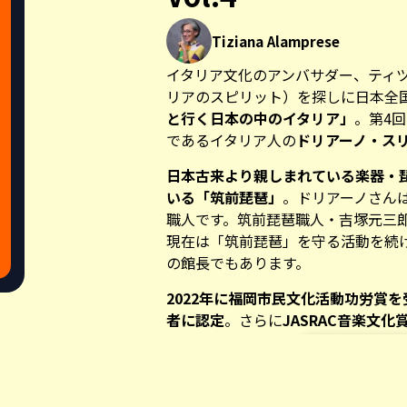
Tiziana Alamprese
イタリア文化のアンバサダー、ティ
リアのスピリット）を探しに日本全
と行く日本の中のイタリア」
。第4
であるイタリア人の
ドリアーノ・ス
日本古来より親しまれている楽器・
いる「筑前琵琶」
。ドリアーノさん
職人です。筑前琵琶職人・吉塚元三郎
現在は「筑前琵琶」を守る活動を続
の館長でもあります。
2022年に福岡市民文化活動功労賞
者に認定
。さらに
JASRAC音楽文化
を伺いました。
Share this a