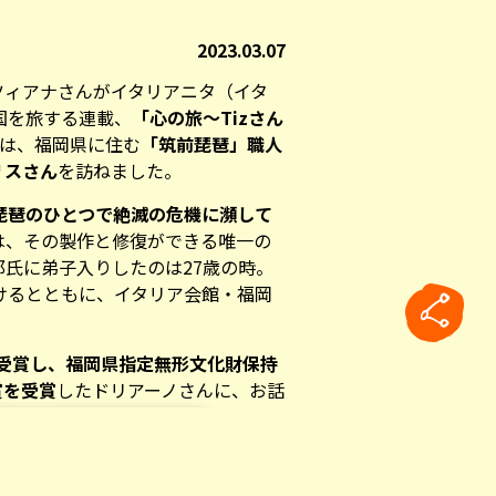
2023.03.07
ツィアナさんがイタリアニタ（イタ
国を旅する連載、
「心の旅〜Tizさん
回は、福岡県に住む
「筑前琵琶」職人
リスさん
を訪ねました。
琵琶のひとつで絶滅の危機に瀕して
は、その製作と修復ができる唯一の
氏に弟子入りしたのは27歳の時。
けるとともに、イタリア会館・福岡
を受賞し、福岡県指定無形文化財保持
賞を受賞
したドリアーノさんに、お話
rticle