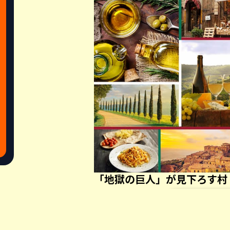
「地獄の巨人」が見下ろす村
ルネサンス文化の先駆者として知ら
(1265-1321)。2021年は没後70
彼の最高傑作『神曲』は、読んだこ
Share this a