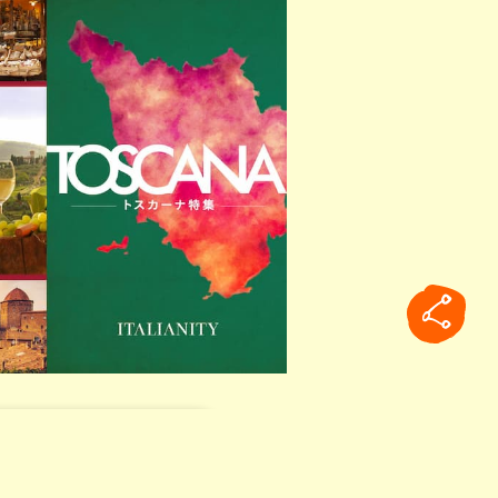
れる詩人
ダンテ・アリギエーリ
0年にあたります。
とがなくても作品名を耳にした人は
rticle