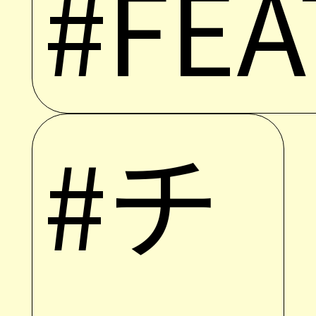
#FE
#チ