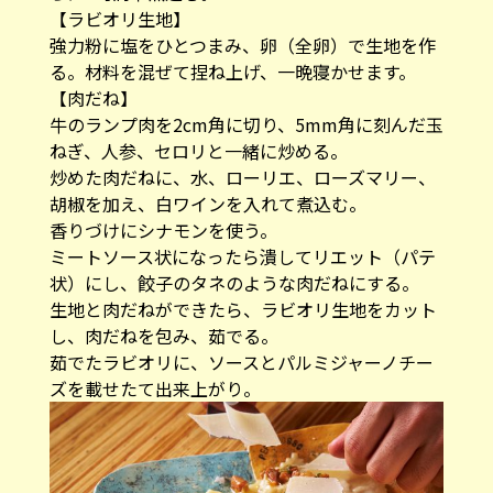
【ラビオリ生地】
強力粉に塩をひとつまみ、卵（全卵）で生地を作
る。材料を混ぜて捏ね上げ、一晩寝かせます。
【肉だね】
牛のランプ肉を2cm角に切り、5mm角に刻んだ玉
ねぎ、人参、セロリと一緒に炒める。
炒めた肉だねに、水、ローリエ、ローズマリー、
胡椒を加え、白ワインを入れて煮込む。
香りづけにシナモンを使う。
ミートソース状になったら潰してリエット（パテ
状）にし、餃子のタネのような肉だねにする。
生地と肉だねができたら、ラビオリ生地をカット
し、肉だねを包み、茹でる。
茹でたラビオリに、ソースとパルミジャーノチー
ズを載せたて出来上がり。