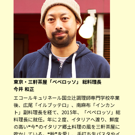
東京・三軒茶屋「
ペペロッソ
」 総料理長
今井 和正
エコールキュリネール国立辻調理師専門学校卒業
後、広尾「イルブッテロ」、南麻布「インカン
ト」副料理長を経て、2015年、「ペペロッソ」総
料理長に就任。年に２度、イタリアへ渡り、鮮度
の高い❝今❞のイタリア郷土料理の風を三軒茶屋に
吹かしている。❝粉❞を愛し、手打ち生パスタやイ