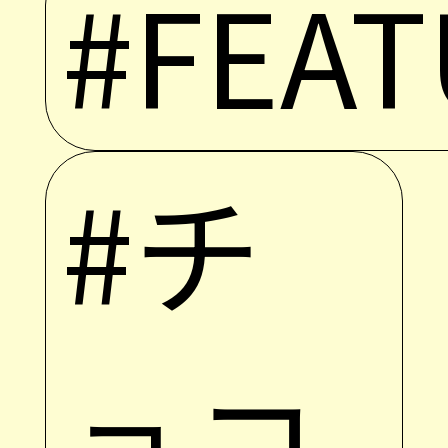
#FEAT
#チ
ョコ