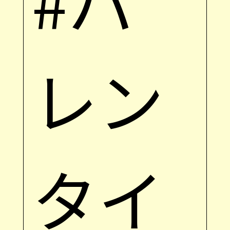
#バ
レン
タイ