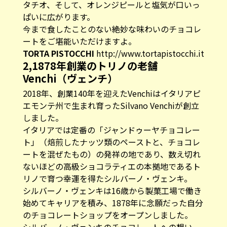
タチオ、そして、オレンジピールと塩気が口いっ
ぱいに広がります。
今まで食したことのない絶妙な味わいのチョコレ
ートをご堪能いただけますよ。
TORTA PISTOCCHI
http://www.tortapistocchi.it
2,1878年創業のトリノの老舗
Venchi（ヴェンチ）
2018年、創業140年を迎えたVenchiはイタリアピ
エモンテ州で生まれ育ったSilvano Venchiが創立
しました。
イタリアでは定番の「ジャンドゥーヤチョコレー
ト」（焙煎したナッツ類のペーストと、チョコレ
ートを混ぜたもの）の発祥の地であり、数え切れ
ないほどの高級ショコラティエの本拠地であるト
リノで育つ幸運を得たシルバーノ・ヴェンキ。
シルバーノ・ヴェンキは16歳から製菓工場で働き
始めてキャリアを積み、1878年に念願だった自分
のチョコレートショップをオープンしました。