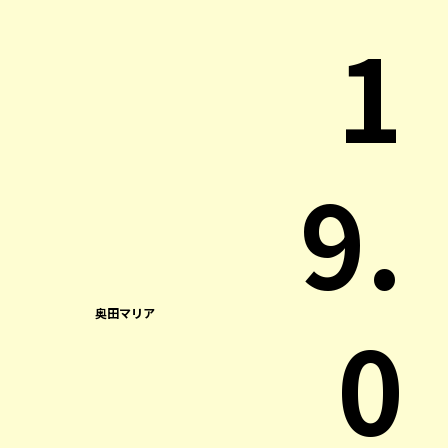
1
9.
奥田マリア
0