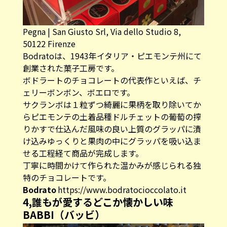
Pegna | San Giusto Srl, Via dello Studio 8,
50122 Firenze
Bodratoは、1943年イタリア・ピエモンテ州にて
創業された菓子工房です。
ボドラートのチョコレートの代表作といえば、チ
ェリーボンボン、ボエロです。
サクランボは１粒ずつ綺麗に果柄を取り除いてか
らピエモンテの土着品種ドルチェットの葡萄の搾
りかすで仕込んだ風味の良い上質のグラッパに漬
け込みゆっくりと果肉の中にグラッパを吸い込ま
せる工程経て商品が完成します。
丁寧に時間かけて作られた温かみが感じられる独
特のチョコレートです。
Bodrato
https://www.bodratocioccolato.it
4,誰もが愛するどこか懐かしい味
BABBI（バッビ）