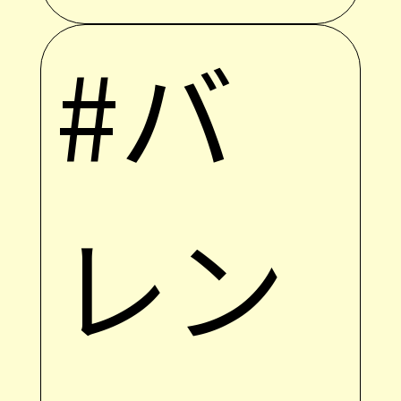
#バ
レン