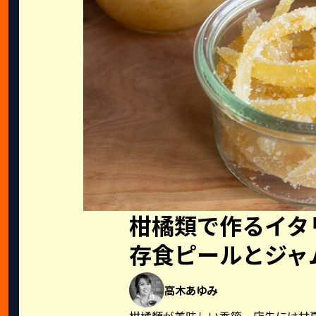
柑橘類で作るイタ
存食ピールとジャ
高木あゆみ