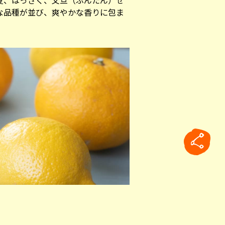
夏、はっさく、文旦（ぶんたん）せ
な品種が並び、爽やかな香りに包ま
rticle