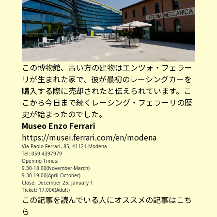
この博物館、古い方の建物はエンツォ・フェラー
リが生まれた家で、彼が最初のレーシングカーを
購入する際に売却されたと伝えられています。こ
こから今日まで続くレーシング・フェラーリの歴
史が始まったのでした。
Museo Enzo Ferrari
https://musei.ferrari.com/en/modena
Via Paolo Ferrari, 85, 41121 Modena
Tel: 059 4397979
Opening Times:
9.30-18.00(November-March)
9.30-19.00(April-October)
Close: December 25, January 1
Ticket: 17,00€(Adult)
この記事を読んでいる人にオススメの記事はこち
ら