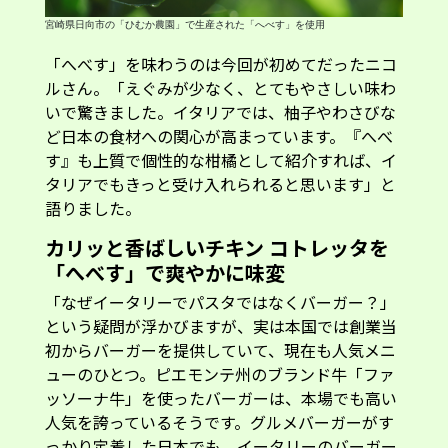
宮崎県日向市の「ひむか農園」で生産された「へべす」を使用
「へべす」を味わうのは今回が初めてだったニコ
ルさん。「えぐみが少なく、とてもやさしい味わ
いで驚きました。イタリアでは、柚子やわさびな
ど日本の食材への関心が高まっています。『へべ
す』も上質で個性的な柑橘として紹介すれば、イ
タリアでもきっと受け入れられると思います」と
語りました。
カリッと香ばしいチキン コトレッタを
「へべす」で爽やかに味変
「なぜイータリーでパスタではなくバーガー？」
という疑問が浮かびますが、実は本国では創業当
初からバーガーを提供していて、現在も人気メニ
ューのひとつ。ピエモンテ州のブランド牛「ファ
ッソーナ牛」を使ったバーガーは、本場でも高い
人気を誇っているそうです。グルメバーガーがす
っかり定着した日本でも、イータリーのバーガー