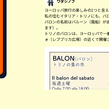
ワダシノブ
ヨーロッパ旅行の楽しみの1つと言
私の住むイタリア・トリノにも、バ
バロンの名前はバルーン（風船）が
ます）。
トリノのバロンは、ヨーロッパで一
ォ（レプブリカ広場）の近くで開催
Share this a