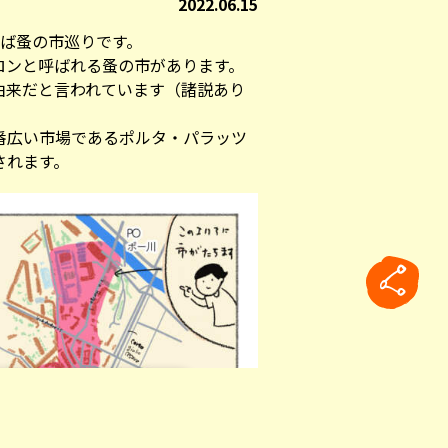
2022.06.15
えば蚤の市巡りです。
ロンと呼ばれる蚤の市があります。
由来だと言われています（諸説あり
番広い市場であるポルタ・パラッツ
されます。
rticle