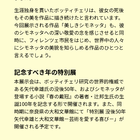
生涯独身を貫いたボッティチェリは、彼女の死後
もその美を作品に描き続けたと言われています。
今回展示される作品「美しきシモネッタ」も、彼
のシモネッタへの深い敬愛の念を感じさせると同
時に、フィレンツェ市民をはじめ、世界中の人々
にシモネッタの美貌を知らしめる作品のひとつと
言えるでしょう。
記念すべき年の特別展
本展示会は、ボッティチェリ研究の世界的権威で
ある矢代幸雄氏の没後50年、およびシモネッタが
登場する小説『春の戴冠』の著者・辻邦生氏の生
誕100年を記念する形で開催されます。また、同
時期に奈良県の大和文華館にて「特別展 没後50年
矢代幸雄と大和文華館－芸術を愛する喜び－」が
開催される予定です。