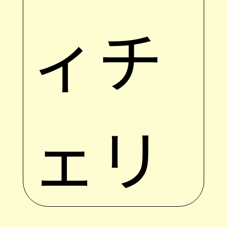
ィチ
ェリ