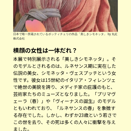
日本で唯一所蔵されているボッティチェリの作品「美しきシモネッタ」 by 丸紅
株式会社
横顔の女性は一体だれ？
本展で特別展示される「美しきシモネッタ」。そ
のモデルとされるのは、ルネサンス期に実在した
伝説の美女、シモネッタ・ヴェスプッチという女
性です。彼女は15世紀のイタリア・フィレンツェ
で絶世の美貌を誇り、メディチ家の庇護のもと、
芸術家たちのミューズとなりました。「プリマヴ
ェーラ（春）」や「ヴィーナスの誕生」のモデル
ともいわれており、「ルネサンスの春」を象徴す
る存在でした。しかし、わずか23歳という若さで
この世を去り、その死は多くの人々に衝撃を与え
ました。