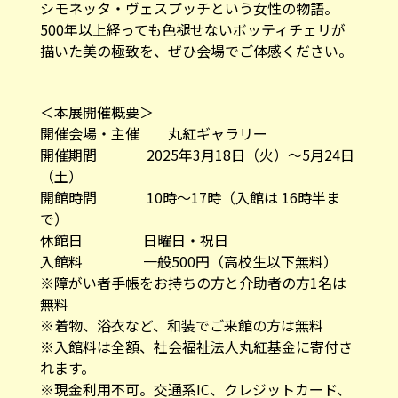
シモネッタ・ヴェスプッチという女性の物語。
500年以上経っても色褪せないボッティチェリが
描いた美の極致を、ぜひ会場でご体感ください。
＜本展開催概要＞
開催会場・主催 丸紅ギャラリー
開催期間 2025年3月18日（火）～5月24日
（土）
開館時間 10時～17時（入館は 16時半ま
で）
休館日 日曜日・祝日
入館料 一般500円（高校生以下無料）
※障がい者手帳をお持ちの方と介助者の方1名は
無料
※着物、浴衣など、和装でご来館の方は無料
※入館料は全額、社会福祉法人丸紅基金に寄付さ
れます。
※現金利用不可。交通系IC、クレジットカード、