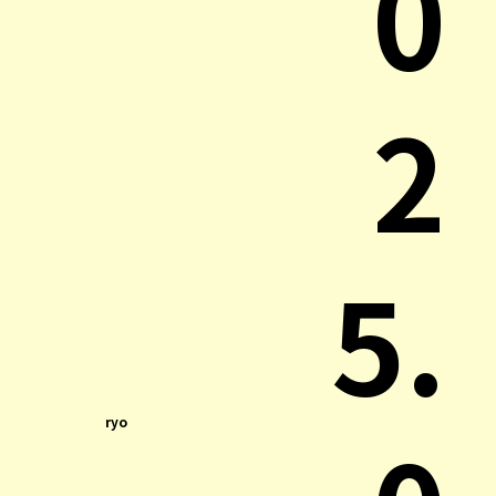
0
2
5.
ryo