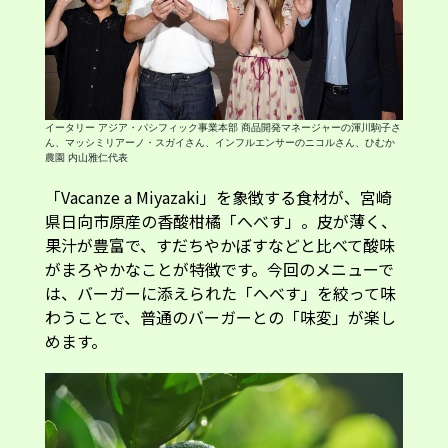
イータリー アジア・パシフィック事業本部 商品開発マネージャーの渾川駒子さ
ん、マッシミリアーノ・スガイさん、インフルエンサーのニコルさん、ひむか
農園 内山雅仁代表
「Vacanze a Miyazaki」を象徴する食材が、宮崎
県日向市原産の香酸柑橘「へべす」。皮が薄く、
果汁が豊富で、すだちやかぼすなどと比べて酸味
がまろやかなことが特徴です。今回のメニューで
は、バーガーに添えられた「へべす」を絞って味
わうことで、普通のバーガーとの「味変」が楽し
めます。