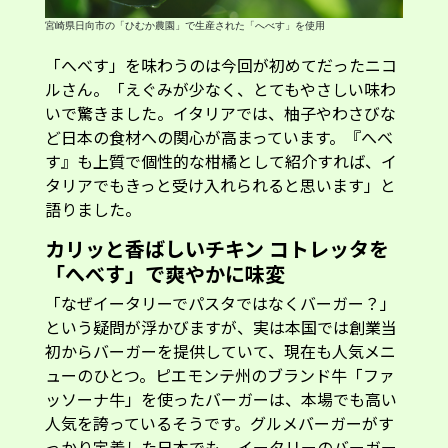
宮崎県日向市の「ひむか農園」で生産された「へべす」を使用
「へべす」を味わうのは今回が初めてだったニコ
ルさん。「えぐみが少なく、とてもやさしい味わ
いで驚きました。イタリアでは、柚子やわさびな
ど日本の食材への関心が高まっています。『へべ
す』も上質で個性的な柑橘として紹介すれば、イ
タリアでもきっと受け入れられると思います」と
語りました。
カリッと香ばしいチキン コトレッタを
「へべす」で爽やかに味変
「なぜイータリーでパスタではなくバーガー？」
という疑問が浮かびますが、実は本国では創業当
初からバーガーを提供していて、現在も人気メニ
ューのひとつ。ピエモンテ州のブランド牛「ファ
ッソーナ牛」を使ったバーガーは、本場でも高い
人気を誇っているそうです。グルメバーガーがす
っかり定着した日本でも、イータリーのバーガー