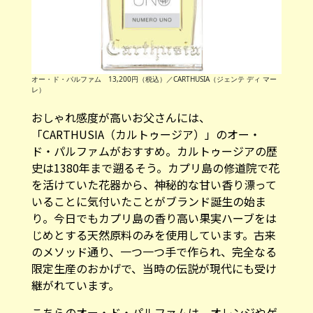
オー・ド・パルファム 13,200円（税込）／CARTHUSIA（ジェンテ ディ マー
レ）
おしゃれ感度が高いお父さんには、
「CARTHUSIA（カルトゥージア）」のオー・
ド・パルファムがおすすめ。カルトゥージアの歴
史は1380年まで遡るそう。カプリ島の修道院で花
を活けていた花器から、神秘的な甘い香り漂って
いることに気付いたことがブランド誕生の始ま
り。今日でもカプリ島の香り高い果実ハーブをは
じめとする天然原料のみを使用しています。古来
のメソッド通り、一つ一つ手で作られ、完全なる
限定生産のおかげで、当時の伝説が現代にも受け
継がれています。
こちらのオー・ド・パルファムは、オレンジやゲ