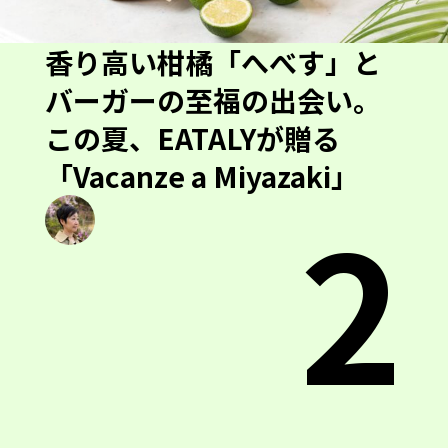
香り高い柑橘「へべす」と
バーガーの至福の出会い。
この夏、EATALYが贈る
「Vacanze a Miyazaki」
2