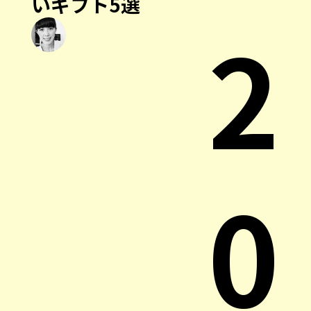
いギフト5選
2
0