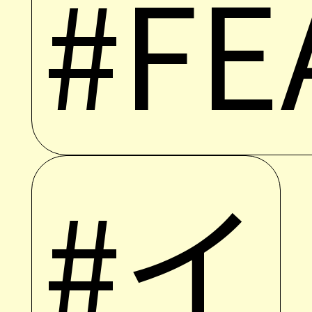
#FE
#イ