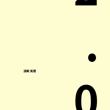
.
0
須飼 真理