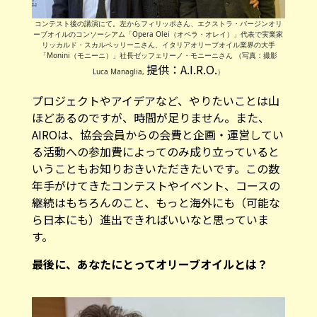
コンテスト後の講演にて。左からフィリッポさん、エクストラ・バージンオリ
ーブオイルのコンソーシアム「Opera Olei（オペラ・オレイ）」代表で実業家
リッカルド・スカルペッリーニさん、イタリアオリーブオイル業界の大手
「Monini（モニーニ）」社長ゼッフェリーノ・モニーニさん （写真：撮影
提供：A.I.R.O.
Luca Managlia,
）
プロジェクトやアイデアなど、やりたいことは山
ほどあるのですが、時間が足りません。また、
AIROは、協会会員からの会費と企画・運営してい
る活動への参加費によってのみ成り立っていると
いうこともお知りおきいただきたいです。この数
年手がけてきたコンテストやイベント、コースの
継続はもちろんのこと、もっと海外にも（可能な
ら日本にも）進出できればいいなと思っていま
す。
―――最後に、あなたにとってオリーブオイルとは？