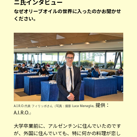
ニ氏インタビュー
―――なぜオリーブオイルの世界に入ったのかお聞かせ
ください。
提供：
A.I.R.O.代表 フィリッポさん（写真：撮影 Luca Managlia,
A.I.R.O.
）
大学卒業前に、アルゼンチンに住んでいたのです
が、外国に住んでいても、特に何かの料理が恋し