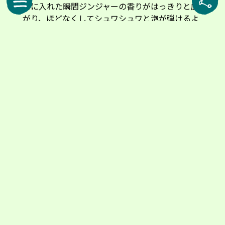
口に入れた瞬間ジンジャーの香りがはっきりと広
がり、ほどなくしてシュワシュワと泡が弾けるよ
うに溶けていきました。広がる爽やかさと、軽や
かな味わい。脂っこい料理の後に、口の中をさっ
ぱりと整えてくれる心地よさがありました。
スティックタイプは1箱15包入り。実勢価格は約5ユーロ(約900円)です