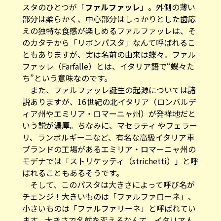
スタのひとつが「
ファルファッレ
」。外側の薄い
部分は柔らかく、中心部分はしっかりとした歯応
えの独特な食感が楽しめるファルファッレは、そ
のカタチから「リボンパスタ」なんて呼ばれるこ
ともありますが、実は名前の由来は蝶々。ファル
ファッレ（Farfalle）とは、イタリア語で“蝶々た
ち”という意味なのです。
また、ファルファッレ誕生の起源については諸
説ありますが、16世紀の北イタリア（ロンバルデ
ィア州やエミリア・ロマーニャ州）が発祥地だと
いう説が濃厚。ちなみに、マセラティ やフェラー
リ、ランボルギーニなど、有名な高級イタリア車
ブランドの工場があるエミリア・ロマーニャ州の
モデナでは「ストリケッティ（strichetti）」と呼
ばれることもあるそうです。
そして、このパスタは大きさによって呼び名が
チェンジ！大きいものは「ファルファローネ」、
小さいものは「ファルファリーネ」と呼ばれてい
ます。大きさで名前を変えるなんて、イタリア人