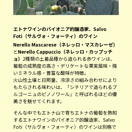
エトナワインのパイオニア的醸造家、Salvo
Foti（サルヴォ・フォーティ）のワイン
Nerello Mascarese（ネレッロ・マスカレーゼ）
と
Nerello Cappuccio（ネレッロ・カップッチ
ョ）
2種類の土着品種から造られる赤ワインは、
葡萄の成熟度の高さ・デリケートな果実風味・強
いミネラル感・豊富な酸味が特徴。
火山性土壌と日照量、冷涼さの組み合わせにより
もたらされる味わいは、「シチリアで造られるブ
ルゴーニュのピノノワール」と呼ばれるほどの優
美さを魅せてくれます。
そんな中でもエトナ山で育ちエトナの葡萄を熟知
するエトナワインのパイオニア的醸造家、Salvo
Foti（サルヴォ・フォーティ）のワインは別格で