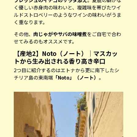
フレッシュのイチゴのサラダ添え
。夏鹿の癖がな
く優しい赤身肉の味わいと、複雑味を帯びたワイ
ルドストロベリーのようなワインの味わいがうま
く重なります。
その他、
肉じゃがやサバの味噌煮
をご自宅で合わ
せてみるのもオススメです。
【産地2】Noto（ノート）｜マスカッ
トから生み出される香り高き辛口
2つ目に紹介するのはエトナから更に南下したシ
チリア島の東南端
「Noto」（ノート）
。