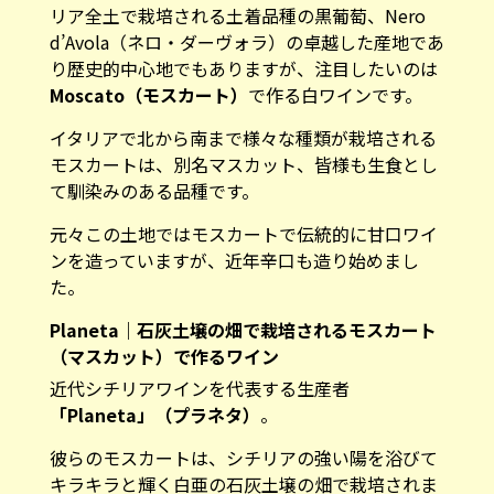
リア全土で栽培される土着品種の黒葡萄、Nero
d’Avola（ネロ・ダーヴォラ）の卓越した産地であ
り歴史的中心地でもありますが、注目したいのは
Moscato（モスカート）
で作る白ワインです。
イタリアで北から南まで様々な種類が栽培される
モスカートは、別名マスカット、皆様も生食とし
て馴染みのある品種です。
元々この土地ではモスカートで伝統的に甘口ワイ
ンを造っていますが、近年辛口も造り始めまし
た。
Planeta｜石灰土壌の畑で栽培されるモスカート
（マスカット）で作るワイン
近代シチリアワインを代表する生産者
「Planeta」（プラネタ）
。
彼らのモスカートは、シチリアの強い陽を浴びて
キラキラと輝く白亜の石灰土壌の畑で栽培されま