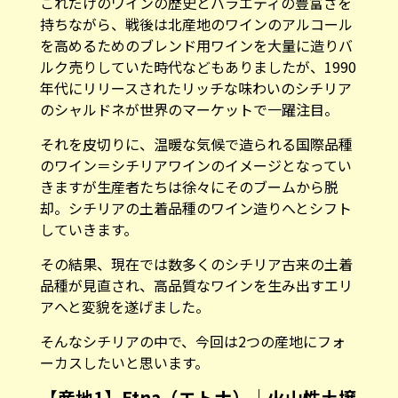
これだけのワインの歴史とバラエティの豊富さを
持ちながら、戦後は北産地のワインのアルコール
を高めるためのブレンド用ワインを大量に造りバ
ルク売りしていた時代などもありましたが、1990
年代にリリースされたリッチな味わいのシチリア
のシャルドネが世界のマーケットで一躍注目。
それを皮切りに、温暖な気候で造られる国際品種
のワイン＝シチリアワインのイメージとなってい
きますが生産者たちは徐々にそのブームから脱
却。シチリアの土着品種のワイン造りへとシフト
していきます。
その結果、現在では数多くのシチリア古来の土着
品種が見直され、高品質なワインを生み出すエリ
アへと変貌を遂げました。
そんなシチリアの中で、今回は2つの産地にフォ
ーカスしたいと思います。
【産地1】Etna（エトナ）｜火山性土壌