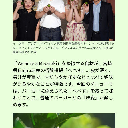
イータリー アジア・パシフィック事業本部 商品開発マネージャーの渾川駒子さ
ん、マッシミリアーノ・スガイさん、インフルエンサーのニコルさん、ひむか
農園 内山雅仁代表
「Vacanze a Miyazaki」を象徴する食材が、宮崎
県日向市原産の香酸柑橘「へべす」。皮が薄く、
果汁が豊富で、すだちやかぼすなどと比べて酸味
がまろやかなことが特徴です。今回のメニューで
は、バーガーに添えられた「へべす」を絞って味
わうことで、普通のバーガーとの「味変」が楽し
めます。