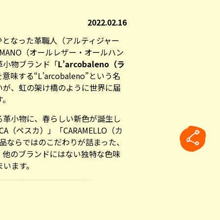
2022.02.16
少となった革職人（アルティジャー
TO A MANO（オールレザー・オールハン
革小物ブランド「
L’arcobaleno（ラ
する“L’arcobaleno”という名
いが、虹の架け橋のように世界に届
す。
る革小物に、春らしい新色が誕生し
A（ペスカ）」「CARAMELLO（カ
製品ならではのこだわりが詰まった、
。他のブランドにはない独特な色味
まいます。
水を彷彿とさせる「ソーダ」
rticle