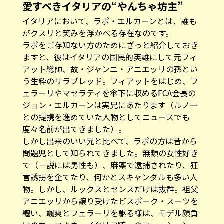
愛すべきイタリアの“やんちゃ坊主”
イタリアにおいて、ラポ・エルカーンとは、誰も
がクスリと笑みを浮かべる存在なのです。
ラポをご存知ない方のためにざっと紹介しておき
ますと、彼はイタリアの国民的英雄にして元フィ
アット総帥、故・ジャンニ・アニエッリの孫とい
う生粋のサラブレッド。フィアットをはじめ、フ
ェラーリやマセラティを傘下に収めるFCA会長の
ジョン・エルカーンは実兄にあたります（ルノー
との提携を進めていた人物としてニュースでも
度々名前が出てきました）。
しかし出来のいい兄と比べて、ラポの方は昔から
問題児として知られてきました。無類の女性好き
で（一説には男性も）、麻薬で逮捕されたり、狂
言誘拐を企てたり、何かとスキャンダルも多い人
物。しかし、ルックスとセンスだけは抜群。祖父
アニエッリから譲り受けたビスポーク・スーツを
纏い、颯爽とフェラーリを駆る様は、モデル顔負