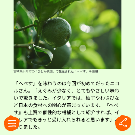
宮崎県日向市の「ひむか農園」で生産された「へべす」を使用
「へべす」を味わうのは今回が初めてだったニコ
ルさん。「えぐみが少なく、とてもやさしい味わ
いで驚きました。イタリアでは、柚子やわさびな
ど日本の食材への関心が高まっています。『へべ
す』も上質で個性的な柑橘として紹介すれば、イ
タリアでもきっと受け入れられると思います」と
語りました。