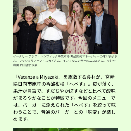
イータリー アジア・パシフィック事業本部 商品開発マネージャーの渾川駒子さ
ん、マッシミリアーノ・スガイさん、インフルエンサーのニコルさん、ひむか
農園 内山雅仁代表
「Vacanze a Miyazaki」を象徴する食材が、宮崎
県日向市原産の香酸柑橘「へべす」。皮が薄く、
果汁が豊富で、すだちやかぼすなどと比べて酸味
がまろやかなことが特徴です。今回のメニューで
は、バーガーに添えられた「へべす」を絞って味
わうことで、普通のバーガーとの「味変」が楽し
めます。