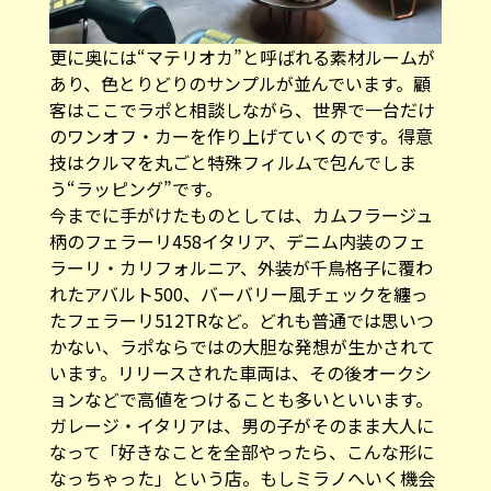
更に奥には“マテリオカ”と呼ばれる素材ルームが
あり、色とりどりのサンプルが並んでいます。顧
客はここでラポと相談しながら、世界で一台だけ
のワンオフ・カーを作り上げていくのです。得意
技はクルマを丸ごと特殊フィルムで包んでしま
う“ラッピング”です。
今までに手がけたものとしては、カムフラージュ
柄のフェラーリ458イタリア、デニム内装のフェ
ラーリ・カリフォルニア、外装が千鳥格子に覆わ
れたアバルト500、バーバリー風チェックを纏っ
たフェラーリ512TRなど。どれも普通では思いつ
かない、ラポならではの大胆な発想が生かされて
います。リリースされた車両は、その後オークシ
ョンなどで高値をつけることも多いといいます。
ガレージ・イタリアは、男の子がそのまま大人に
なって「好きなことを全部やったら、こんな形に
なっちゃった」という店。もしミラノへいく機会