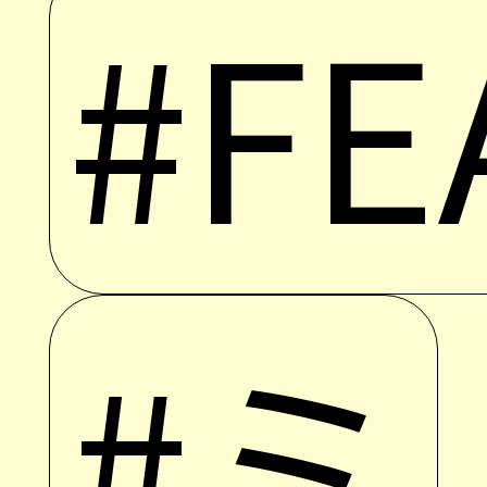
#FE
#ミ