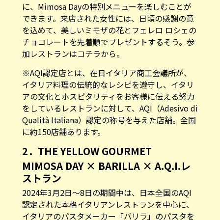
に、Mimosa Dayの特別メニューを楽しむことが
できます。来店された女性には、日頃の感謝の意
を込めて、美しいミモザの花とフェレロ ロシェの
チョコレートを先着順でプレゼントするそう。参
加レストランは
コチラ
から。
※AQI認定店とは、在日イタリア商工会議所が、
イタリア料理の伝統的なレシピを遵守し、イタリ
アの文化とホスピタリティをお客様に伝える努力
をしているレストランに対して、AQI（Adesivo di
Qualità Italiana）認定の称号を与えた店舗。全国
に約150店舗あります。
2．THE YELLOW GOURMET
MIMOSA DAY × BARILLA × A.Q.I.レ
ストラン
2024年3月2日～8日の期間中は、日本全国のAQI
認定された本格イタリアンレストランを中心に、
イタリアのパスタメーカー「バリラ」のパスタを