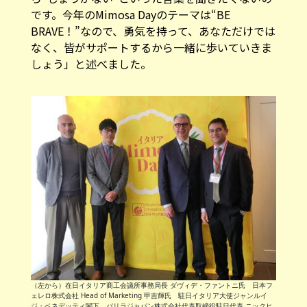
です。今年のMimosa Dayのテーマは“BE
BRAVE！”なので、勇気を持って、あなただけでは
なく、皆がサポートするから一緒に歩いていきま
しょう」と述べました。
（左から）在日イタリア商工会議所事務局長 ダヴィデ・ファントニ氏 日本フ
ェレロ株式会社 Head of Marketing 甲吉輝氏 駐日イタリア大使ジャンルイ
ジ・ベネデッティ閣下 バリラジャパン株式会社代表取締役駐日代表 ニックヒ