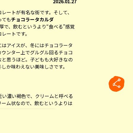
2026.01.27
コレートが有名な街です。そして、
っても
チョコラータカルダ
厚で、飲むというより“食べる”感覚
コレートです。
にはアイスが、冬にはチョコラータ
カウンター上でグルグル回るチョコ
なと思うほど。子どもも大好きなの
冬しか味わえない美味しさです。
近い濃い褐色で、クリームと呼べる
リーム状なので、飲むというよりは
の秘密はコーンスターチにありまし
rticle