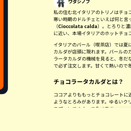
ワダシノブ
私の住む北イタリアのトリノはチョ
寒い時期のドルチェといえば何と言
（
Cioccolata calda
）。とろりと濃
に近い、本場イタリアのホットチョ
イタリアのバール（喫茶店）では夏
カルダが店頭に現れます。バールの
ラータカルダの機械を見ると、冬だ
で必ず注文します。甘くて熱いので
チョコラータカルダとは？
ココアよりももっとチョコレートに
ようなとろみがあります。ゆるいク
スプーンですくって食べます。
レシピを調べてみると、そのとろみ
Share this a
た。