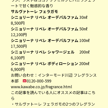
シニョリーナ リベレ オーデパルファム
50㎖
12,100円
シニョリーナ リベレ オーデパルファム
100㎖
17,500円
シニョリーナ リベレ シャワージェル
200㎖
6,100円
シニョリーナ リベレ ボディローション
200㎖
6,900円
お問い合わせ：インターモード川辺 フレグランス
本部
0120-000-599
www.kawabe.co.jp/fragrance.html
この記事を読んでいる人にオススメの記事はこち
ら
・
サルヴァトーレ フェラガモの2つのフレグラン
スで新たな個性を宿らせてみませんか？
・
フェラガモ博物館は宝の山!? 【知ってたらすご
い！イタリアクイズ3】
イタリアの情報が満載のメールマガジン登録はこ
ちらをクリック