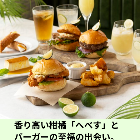
香り高い柑橘「へべす」と
バーガーの至福の出会い。
この夏、EATALYが贈る
「Vacanze a Miyazaki」