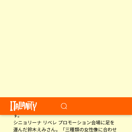
「シニョリーナ リベレ」は銀座三越 地下 1 階 ギ
ンザコスメワールド GINZA ステージにて 9 月 4
日から10 日までプロモーションを開催していま
す。
シニョリーナ リベレ プロモーション会場に足を
運んだ鈴木えみさん。「三種類の女性像に合わせ
たサルヴァトーレ フェラガモのシューズや小物な
どもディスプレイされていて、女性像を確かめな
がら好みの香りを選ぶのも楽しいと思いますの
で、みなさんもぜひ足をお運びください」とおっ