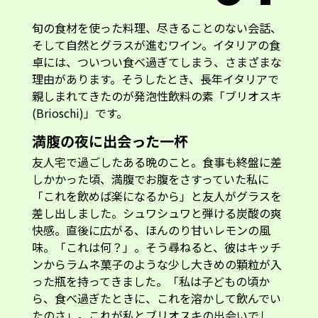
旬の食材を使った料理、尽きることのない会話、
そして自然とグラスが進むワイン。イタリアの食
卓には、ついつい食べ過ぎてしまう、さまざまな
理由があります。そうしたとき、長年イタリアで
親しまれてきたのが発泡性飲料の素「ブリオスキ
(Brioschi)」です。
満腹の夜に出会った一杯
友人宅で過ごしたある晩のこと。食事も終盤に差
しかかった頃、満腹でお腹をさすっていた私に
「これを飲めば楽になるから」と友人がグラスを
差し出しました。シュワシュワと弾ける炭酸の爽
快感。直後に広がる、ほんのり甘いレモンの風
味。「これは何？」。そう尋ねると、彼はキッチ
ンからラムネ菓子のような少し大きめの顆粒が入
った瓶を持ってきました。「私は子どもの頃か
ら、食べ過ぎたときに、これを溶かして飲んでい
たのさ」。これが私とブリオスキの出会いでし