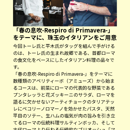
「春の息吹-Respiro di Primavera-」
をテーマに、珠玉のイタリアンをご用意
今回トーレ氏と平木氏がタッグを組んで手がける
のは、トーレ氏の生まれ故郷である、首都ローマ
の食文化をベースにしたイタリアン料理の品々で
す。
「春の息吹-Respiro di Primavera-」をテーマに
数種類のアペリティーボ（アミューズ）から始ま
るコースは、前菜にローマの代表的な野菜である
プンタレッラと花ズッキーニのサラダ、ローマを
語るに欠かせないアーティチョークのタリアテッ
レにペコリーノロマーノを効かせたパスタ、天然
平目のソテー、生ハムの塩気が肉の旨みを引き立
てるローマの伝統料理サルティンボッカ、そして
古代ローマより伝わる伝統的なブリオッシュ「マ