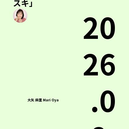
スキ」
20
26
.0
大矢 麻里 Mari Oya