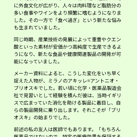
に外食文化が広がり、人々は肉料理など脂肪分の
多い食事やワインをより頻繁に嗜むようになりま
した。その一方で「食べ過ぎ」という新たな悩み
も生まれていました。
同じ時期、産業技術の発展によって重曹やクエン
酸といった素材が安価かつ高純度で生産できるよ
うになり、新たな食品や健康関連製品の開発が可
能になっていました。
メーカー資料によると、こうした変化をいち早く
捉えた人物が、ミラノのアキッレ=アントニオ・
ブリオスキでした。若い頃に化学・医薬品製造会
社で見習いとして経験を積んだ彼は、当時イギリ
スで広まっていた消化を助ける製品に着目し、自
らの製品開発に乗り出します。それこそが「ブリ
オスキ」の始まりでした。
前述の私の友人は医師でもあります。「もちろん
医薬品ではないので、特定の医療効果を保証する