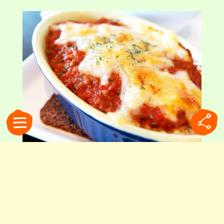
サイゼリヤで「ミラノ風ドリア」などというメニ
ューまであるくらい、ドリアはイタリアンだと信
じてやまない日本人が沢山いると思いますが、ド
リアはイタリア料理では全くなく、イタリアには
存在しない料理で、ましてミラノの人からすれば
「一体どこがミラノ風なのか？」と謎の料理であ