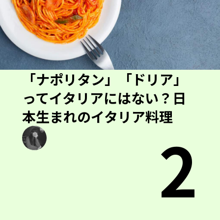
「ナポリタン」「ドリア」
ってイタリアにはない？日
本生まれのイタリア料理
2