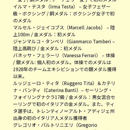
イルマ・テスタ（Irma Testa） – 女子フェザー
級・ボクシング / 銅メダル：ボクシング女子で初
のメダル
マルセル・ジェイコブス（Marcell Jacobs） – 陸
上100m / 金メダル：初メダル
ジャンマルコ・タンベリ（Gianmarco Tamberi –
陸上高跳び / 金メダル：初メダル
バネッサ・フェラーリ（Vanessa Ferrari） – 体操
/ 銀メダル: 個人初のメダル。体操でのメダルは
1928年のチームエキシビションでの銀メダル獲得
以来。
ルッジェーロ・ティタ（Ruggero Tita）＆カテリ
ナ・バンティ（Caterina Banti）– セーリング・
フォイリングナクラ17級 / 金メダル：男女混合セ
ーリングで初のイタリアの金メダル。また、ティ
タ選手は、トレンティノ＝アルト・アディジェ州
出身の初のイタリア人メダル獲得者
グレゴリオ・パルトリニエリ（Gregorio