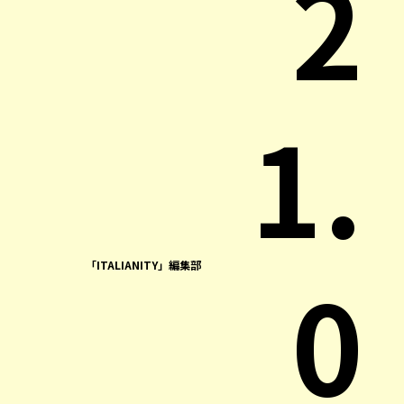
2
1.
0
「ITALIANITY」編集部