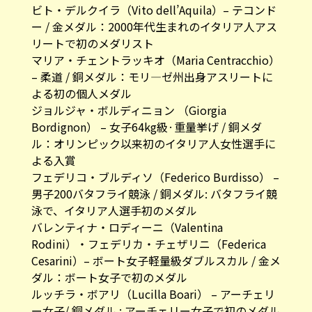
ビト・デルクイラ（Vito dell’Aquila）– テコンド
ー / 金メダル：2000年代生まれのイタリア人アス
リートで初のメダリスト
マリア・チェントラッキオ（Maria Centracchio）
– 柔道 / 銅メダル：モリ―ゼ州出身アスリートに
よる初の個人メダル
ジョルジャ・ボルディニョン （Giorgia
Bordignon） – 女子64kg級·重量挙げ / 銅メダ
ル：オリンピック以来初のイタリア人女性選手に
よる入賞
フェデリコ・ブルディソ（Federico Burdisso） –
男子200バタフライ競泳 / 銅メダル: バタフライ競
泳で、イタリア人選手初のメダル
バレンティナ・ロディーニ（Valentina
Rodini）・フェデリカ・チェザリニ（Federica
Cesarini）– ボート女子軽量級ダブルスカル / 金メ
ダル：ボート女子で初のメダル
ルッチラ・ボアリ（Lucilla Boari） – アーチェリ
ー女子/ 銅メダル : アーチェリー女子で初のメダル