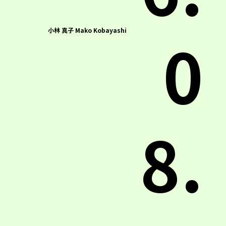
0
小林 真子 Mako Kobayashi
8.