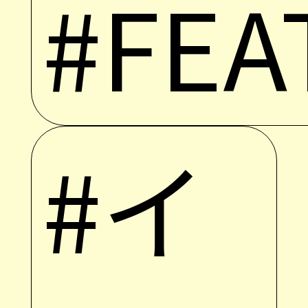
#FEA
#イ