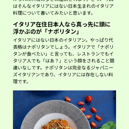
はそんなイタリアにはない日本生まれのイタリア
料理について書いてみたいと思います。
イタリア在住日本人なら真っ先に頭に
浮かぶのが「ナポリタン」
イタリアにはない日本のイタリアン。やっぱり代
表格はナポリタンでしょう。イタリアで「ナポリ
タンが食べたい」と言っても、レストランでもイ
タリア人でも「はあ？」という顔をされること間
違いなしです。ナポリタンは完全なるジャパニー
ズイタリアンであり、イタリアには存在しない料
理です。