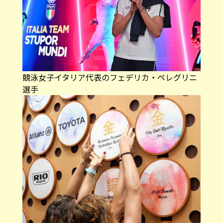
競泳女子イタリア代表のフェデリカ・ペレグリニ
選手