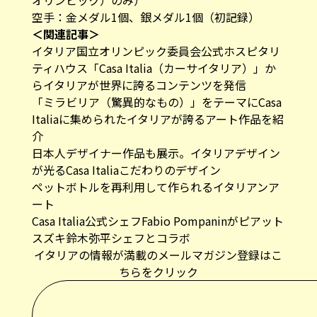
オリンピック）のみ）
空手：金メダル1個、銀メダル1個（初記録）
＜関連記事＞
イタリア国立オリンピック委員会公式ホスピタリ
ティハウス「Casa Italia（カーサイタリア）」か
らイタリアが世界に誇るコンテンツを発信
「ミラビリア（驚異的なもの）」をテーマにCasa
Italiaに集められたイタリアが誇るアート作品を紹
介
日本人デザイナー作品も展示。イタリアデザイン
が光るCasa Italiaこだわりのデザイン
ペットボトルを再利用して作られるイタリアンア
ート
Casa Italia公式シェフFabio Pompaninがピアット
スズキ鈴木弥平シェフとコラボ
イタリアの情報が満載のメールマガジン登録はこ
ちらをクリック