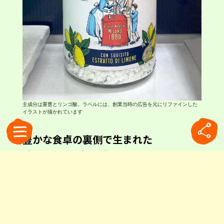
主成分は重曹とリンゴ酸。ラベルには、創業当時の広告を元にリファインした
イラストが描かれています
豊かな食卓の裏側で生まれた
ブリオスキの歴史は、驚くほど長いものでした。
その誕生は1880年まで遡ります。
19世紀後半、ヨーロッパでは都市化の進展ととも
に外食文化が広がり、人々は肉料理など脂肪分の
多い食事やワインをより頻繁に嗜むようになりま
した。その一方で「食べ過ぎ」という新たな悩み