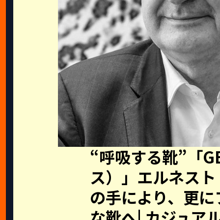
“呼吸する靴”「G
ス）」エルネスト
の手により、更に
な靴へ| カジュア