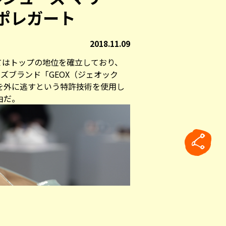
ポレガート
2018.11.09
てはトップの地位を確立しており、
ズブランド「GEOX（ジェオック
を外に逃すという特許技術を使用し
由だ。
rticle