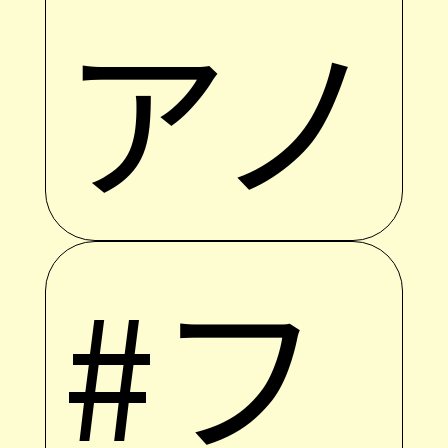
アノ
#フ