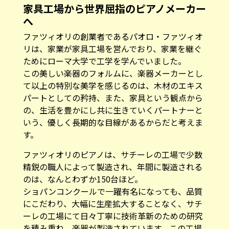
へ
ファツィオリの創業者であるパオロ・ファツィオ
リは、家業が家具工場を営んでおり、家業を継ぐ
ためにローマ大学で工学を学んでいました。
この美しい楽器のフォルムに、楽器メーカーとし
て以上の特別な美学を感じるのは、木材のエキス
パートとしての矜持、また、家具という観点から
の、生活を豊かにし共に生きていくパートナーと
いう、優しく長期的な目線があるからだと考えま
す。
ファツィオリのピアノは、サチーレの工場で少数
精鋭の職人によって製造され、年間に製造される
のは、なんとわずか150台ほど。
ショパンコンクールで一躍有名になっても、品質
にこだわり、大幅に生産拡大することなく、サチ
ーレの工場にて日々丁寧に技術革新のための研究
を積み重ね、楽器が製造されています。この工場
を出る全ての楽器をパオロ・ファツィオリがチェ