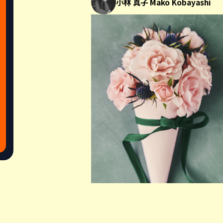
小林 真子 Mako Kobayashi
イタリア人の日曜日の過ごし方とい
料理を家族にふるまい、長い時間か
Share this a
会が一般的です。