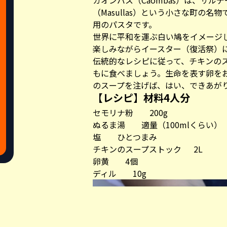
カオンバス（Caombas）は、サル
（Masullas）という小さな町の名
用のパスタです。
世界に平和を運ぶ白い鳩をイメージ
楽しみながらイースター（復活祭）
伝統的なレシピに従って、チキンの
もに食べましょう。生命を表す卵を
のスープを注げば、はい、できあが
【レシピ】材料4人分
セモリナ粉 200g
ぬるま湯 適量（100mlくらい）
塩 ひとつまみ
チキンのスープストック 2L
卵黄 4個
ディル 10g
Share this a