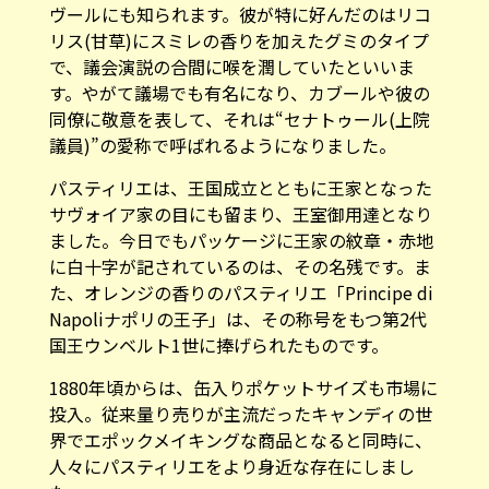
ヴールにも知られます。彼が特に好んだのはリコ
リス(甘草)にスミレの香りを加えたグミのタイプ
で、議会演説の合間に喉を潤していたといいま
す。やがて議場でも有名になり、カブールや彼の
同僚に敬意を表して、それは“セナトゥール(上院
議員)”の愛称で呼ばれるようになりました。
パスティリエは、王国成立とともに王家となった
サヴォイア家の目にも留まり、王室御用達となり
ました。今日でもパッケージに王家の紋章・赤地
に白十字が記されているのは、その名残です。ま
た、オレンジの香りのパスティリエ「Principe di
Napoliナポリの王子」は、その称号をもつ第2代
国王ウンベルト1世に捧げられたものです。
1880年頃からは、缶入りポケットサイズも市場に
投入。従来量り売りが主流だったキャンディの世
界でエポックメイキングな商品となると同時に、
人々にパスティリエをより身近な存在にしまし