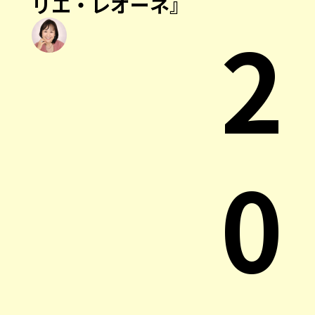
リエ・レオーネ』
2
0