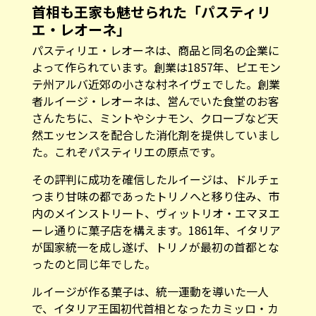
首相も王家も魅せられた「
パスティリ
エ・レオーネ」
パスティリエ・レオーネは、商品と同名の企業に
よって作られています。創業は1857年、ピエモン
テ州アルバ近郊の小さな村ネイヴェでした。創業
者ルイージ・レオーネは、営んでいた食堂のお客
さんたちに、ミントやシナモン、クローブなど天
然エッセンスを配合した消化剤を提供していまし
た。これぞパスティリエの原点です。
その評判に成功を確信したルイージは、ドルチェ
つまり甘味の都であったトリノへと移り住み、市
内のメインストリート、ヴィットリオ・エマヌエ
ーレ通りに菓子店を構えます。1861年、イタリア
が国家統一を成し遂げ、トリノが最初の首都とな
ったのと同じ年でした。
ルイージが作る菓子は、統一運動を導いた一人
で、イタリア王国初代首相となったカミッロ・カ