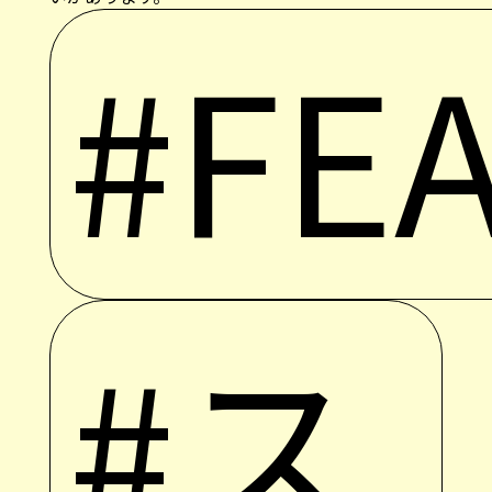
#FE
#ス