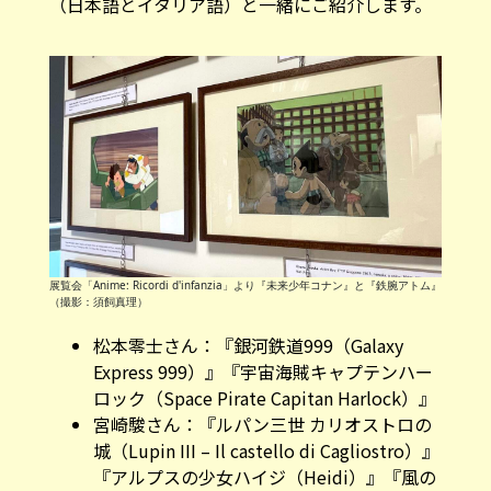
（日本語とイタリア語）と一緒にご紹介します。
展覧会「Anime: Ricordi d'infanzia」より『未来少年コナン』と『鉄腕アトム』
（撮影：須飼真理）
松本零士さん：『銀河鉄道999（Galaxy
Express 999）』『宇宙海賊キャプテンハー
ロック（Space Pirate Capitan Harlock）』
宮崎駿さん：『ルパン三世 カリオストロの
城（Lupin III – Il castello di Cagliostro）』
『アルプスの少女ハイジ（Heidi）』『風の