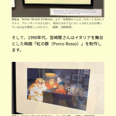
展覧会「Anime: Ricordi d'infanzia」より『名探偵ホームズ』のカットされたイ
ラスト。アレッサンドロさん曰く、色付けされてないカットされたものが残っ
ているのは大変珍しいのだそう。（撮影：須飼真理）
そして、1990年代、宮崎駿さんはイタリアを舞台
とした映画『紅の豚（Porco Rosso）』を制作し
ます。
展覧会「Anime: Ricordi d'infanzia」より『紅の豚』（撮影：須飼真理）