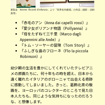
展覧会「Anime: Ricordi d'infanzia」より『世界名作劇場』の作品（撮影：須飼
真理）
『赤毛のアン（Anna dai capelli rossi）』
『愛少女ポリアンナ物語（Pollyanna）』
『母をたずねて三千里（Marco dagli
Appennini alle Ande）』
『トム・ソーヤーの冒険（Tom Story）』
『ふしぎな島のフローネ（Flo la piccola
Robinson）』
幼少期の生活を豊かにしてくれていたテレビアニ
メの原画たちに、何十年もの時を超え、日本から
遠く離れたイタリアのボローニャで出会える奇跡
に感動してしまいました。きっと、葛飾北斎の版
画を、ヨーロッパのコレクターのところで見た日
本人たちも、同じような気持ちになったのだろう
な、と想像します。