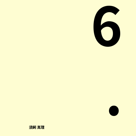
6
.
須飼 真理