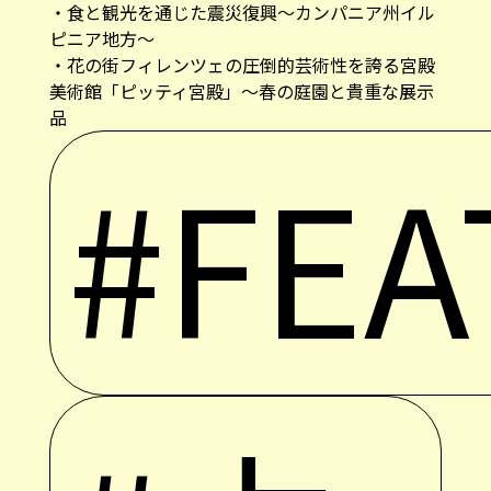
・
食と観光を通じた震災復興～カンパニア州イル
ピニア地方～
・
花の街フィレンツェの圧倒的芸術性を誇る宮殿
美術館「ピッティ宮殿」〜春の庭園と貴重な展示
品
#FEA