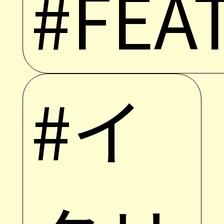
#FEA
#イ