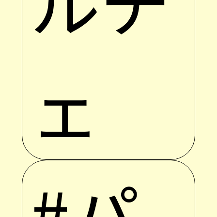
ルチ
ェ
#パ