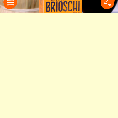
食べ過ぎた夜はコレ！イタ
リア人が愛飲する「ブリオ
スキ」