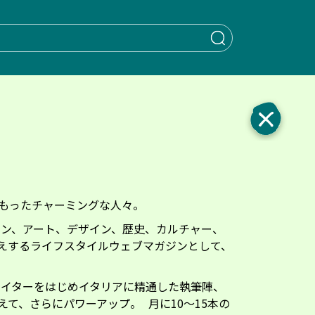
When autocomple
もったチャーミングな人々。
ョン、アート、デザイン、歴史、カルチャー、
えするライフスタイルウェブマガジンとして、
た。
ライターをはじめイタリアに精通した執筆陣、
て、さらにパワーアップ。 月に10〜15本の