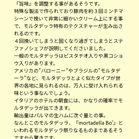
『旨味』を調整する事があるそうです。
特殊な製法で作られており豚肉を約３回ミンチマ
シーンで挽いて非常に細かいクリーム上にする事
で、モルタデッラ特有のテクスチャーが生み出さ
れるのです。
４回挽いてしまうと固くなり過ぎてしまうとステ
ファノシェフが説明してくださいました。
一般のモルタデッラはピスタチオ入りや黒コショ
ウ入りがあります。
アメリカの”バローニー”やブラジルの”モルタデ
ーラ”など、モルタデッラとよく似たタイプが世
界の各地に見られるのは、万人に受け入れられる
味という事なんでしょう。
イタリアのホテルの朝食には、かなりの確率でモ
ルタデッラが出てきます。
輸出量はパルマの生ハムに次ぐ量との事。
なんとこのモルタデッラ、『mortadella Bo'』と
いわれるモルタデッラ祭りなるものまであるそう
ですから驚きです。