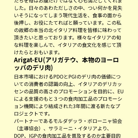
たちを母はお腹だけではなく心も満たしてくれま
した。日々のあわただしさの中、つい何かを見失
いそうになってしまう現代生活を、食事の面から
後押し、お役にたてればと願っています。この私
の故郷の本当の北イタリア料理を皆様に味わって
頂きたいと思っております。様々なイタリアの旬
な料理を楽しんで、イタリアの食文化を感じて頂
けたらとおもいます。
Arigat-EU(アリガテウ、本物のヨーロ
ッパのデリ肉)
日本市場におけるPDOとPGIのデリ肉の価値につ
いての消費者の認識の向上、イタリアのデリカッ
センの品質の高さのプロモーションを目的に、EU
による支援のもと３つの食肉加工品のプロモーシ
ョン機関により結成された3年間に渡る新たなプ
ロジェクトです。
パートナーであるモルダデッラ・ボローニャ協会
（主導協会）、サラミーニ・イタリアより、
DOP、IGPの食肉加工品を普及するのか主要目的