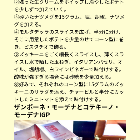
②残った生クリームをホイップし冷やしたポテト
を少しずつ加えていく。
③砕いたナツメグを15グラム、塩、胡椒、ナツメ
グを加える。
④モルタデッラのスライスを広げ、半分に分け、
そこに用意したポテトを少量のせてコーン型に巻
き、ピスタチオで飾る。
⑤ズッキーニをごく細長くスライスし、薄くスラ
イスし水で晒した玉ねぎ、イタリアンパセリ、オ
イル、塩胡椒、白ワインビネガーで味付けする。
酸味が強すぎる場合には砂糖を少量加える。
⑥好みで、それぞれのコーン型に15グラムのズッ
キーニのサラダを添え、チャービルと半分にカッ
トしたミニトマトを添えて味付けする。
ザンポーネ・モーデナとコテキーノ・
モーデナIGP