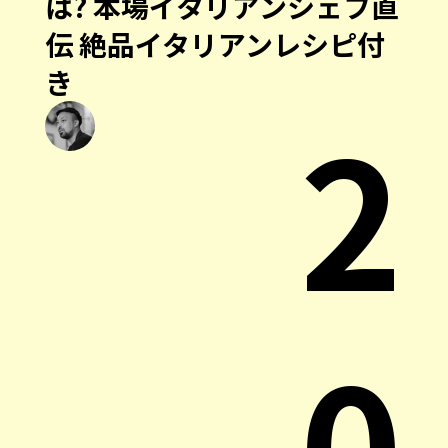
は? 本場イタリアンシェフ直
伝 絶品イタリアンレシピ付
き
2
0