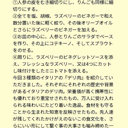
①人参の皮をむき細切りにし、りんごも同様に細
切りにする。
②全てを塩、胡椒、ラズベリーのビネガーで和え
数分置いた後に軽く絞り、その後オリーブオイル
とさらにラズベリーのビネガーを加える。
③お皿の中心に、人参とりんごのサラダでベース
を作り、その上にコテキーノ、そしてスプラウト
をのせる。
④周りに、ラズベリーのビネグレットソースを添
え、フレッシュなラズベリー、又は4つにカット
し味付けをしたミニトマトを添える。
今回３種類のイタリアの『デリ肉』を紹介してい
ただきました。それぞれにそれぞれの歴史や背景
があるイタリアのデリ肉。栄養価が高く携帯性に
も優れており重宝せされたもの、万人に受け入れ
られる味わいにたどり着いた逸品。食材をも守る
ことから生まれた知恵を反映させたもの。先人達
が残してくれたかけがえのないこの食文化を、さ
らにいい形にして繋ぐ事の大事さも噛み締めた一