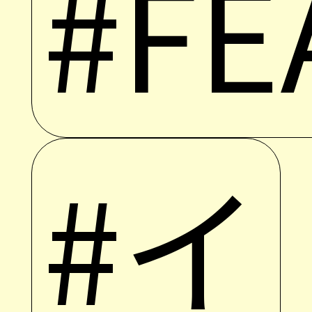
#FE
#イ