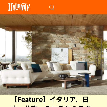
When autocomplete results a
【Feature】イタリア、日