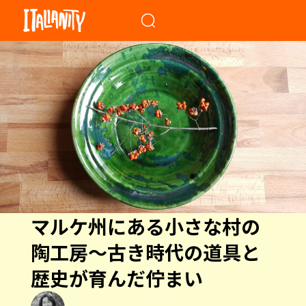
When autocomplete results a
マルケ州にある小さな村の
陶工房〜古き時代の道具と
歴史が育んだ佇まい