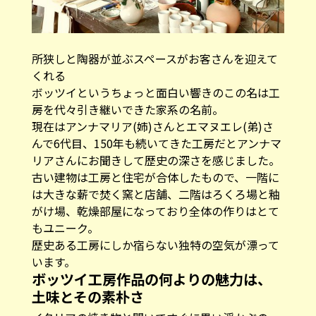
所狭しと陶器が並ぶスペースがお客さんを迎えて
くれる
ボッツイというちょっと面白い響きのこの名は工
房を代々引き継いできた家系の名前。
現在はアンナマリア(姉)さんとエマヌエレ(弟)さ
んで6代目、150年も続いてきた工房だとアンナマ
リアさんにお聞きして歴史の深さを感じました。
古い建物は工房と住宅が合体したもので、一階に
は大きな薪で焚く窯と店舗、二階はろくろ場と釉
がけ場、乾燥部屋になっており全体の作りはとて
もユニーク。
歴史ある工房にしか宿らない独特の空気が漂って
います。
ボッツイ工房作品の何よりの魅力は、
土味とその素朴さ