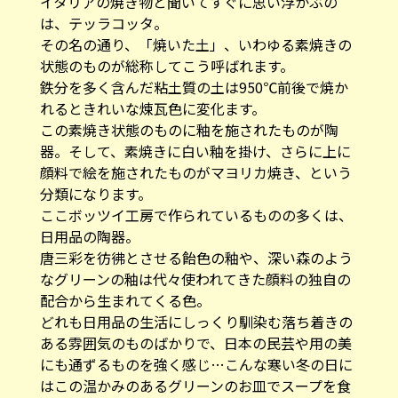
イタリアの焼き物と聞いてすぐに思い浮かぶの
は、テッラコッタ。
その名の通り、「焼いた土」、いわゆる素焼きの
状態のものが総称してこう呼ばれます。
鉄分を多く含んだ粘土質の土は950℃前後で焼か
れるときれいな煉瓦色に変化ます。
この素焼き状態のものに釉を施されたものが陶
器。そして、素焼きに白い釉を掛け、さらに上に
顔料で絵を施されたものがマヨリカ焼き、という
分類になります。
ここボッツイ工房で作られているものの多くは、
日用品の陶器。
唐三彩を彷彿とさせる飴色の釉や、深い森のよう
なグリーンの釉は代々使われてきた顔料の独自の
配合から生まれてくる色。
どれも日用品の生活にしっくり馴染む落ち着きの
ある雰囲気のものばかりで、日本の民芸や用の美
にも通ずるものを強く感じ…こんな寒い冬の日に
はこの温かみのあるグリーンのお皿でスープを食