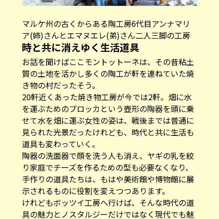
マルケ州の古くからある陶工房6代目アンナマリ
ア(姉)さんとエマヌエレ(弟)さん二人三脚の工房
時と共に消えゆく生活道具
お話を聞けばここモントットーネは、その昔粘土
質の土地を活かし多くの陶工が軒を連ねていた焼
き物の村だったそう。
20軒近くあった焼き物工房が今では2軒。畑に水
を運ぶためのブロッカという壺形の陶器を頭に乗
せて水を畑に運ぶ女性の姿は、戦後までは普通に
見られた光景だったけれども、時代と共に生活も
道具も変わっていく。
陶器の洗面器で顔を洗う人も消え、ヤギの乳を絞
り家庭でチーズを作るための型も必要なくなり、
手作りの道具たちは、もはや美術館や博物館に展
示されるものに役割を変えつつあります。
けれどもボッツイ工房へ行けば、そんな時代の道
具の魅力とノスタルジーだけではなく現代でも魅