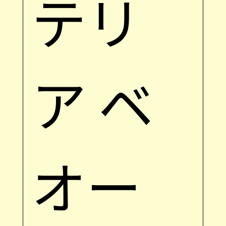
テリ
ア ベ
オー