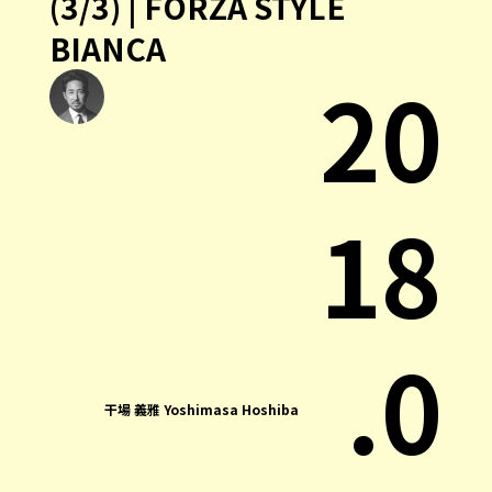
(3/3) | FORZA STYLE
BIANCA
20
18
.0
干場 義雅 Yoshimasa Hoshiba