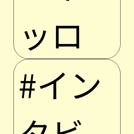
ッロ
#イン
タビ