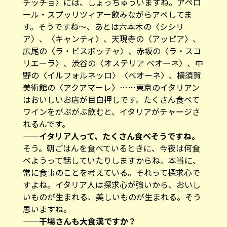
チッチョ〉には、しょっちゅういますね。アペロ
ール・スプッリツィアー飲みながらアぺしてま
す。そうですね～、あとは六本木の〈シシリ
ア〉、〈キャンティ〉、天現寺の〈アッピア〉、
広尾の〈ラ・ビスボッチャ〉、赤坂の〈ラ・スコ
リエーラ〉、渋谷の〈オステリア ベオーネ〉、中
野の〈イルフォルネッロ〉〈べオーネ〉、横須賀
美術館の〈アクアマーレ〉……東京のイタリアン
はおいしいお店が目白押しです。たくさん食べて
ワインをがぶがぶ飲むと、イタリアがチャージさ
れるんです。
——イタリア人って、たくさん食べそうですね。
そう。朝ごはんを食べているときに、今夜は何食
べようって話していたりしますからね。本当に、
常に食事のことを考えている。それって探求心で
すよね。イタリア人は探求心が強いから、おいし
いものが生まれる、美しいものが生まれる。そう
思いますね。
——干場さんも大食漢ですか？