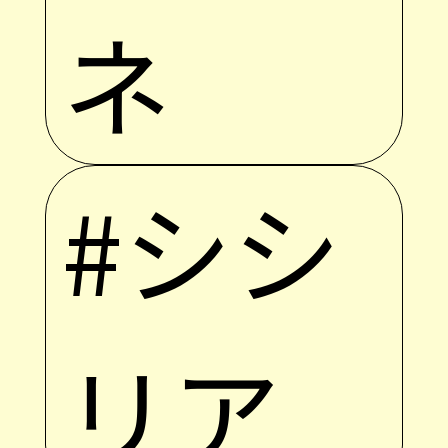
ネ
#シシ
リア