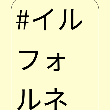
#イル
フォ
ルネ