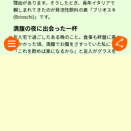
理由があります。そうしたとき、長年イタリアで
親しまれてきたのが発泡性飲料の素「ブリオスキ
(Brioschi)」です。
満腹の夜に出会った一杯
友人宅で過ごしたある晩のこと。食事も終盤に差
しかかった頃、満腹でお腹をさすっていた私に
「これを飲めば楽になるから」と友人がグラスを
差し出しました。シュワシュワと弾ける炭酸の爽
快感。直後に広がる、ほんのり甘いレモンの風
味。「これは何？」。そう尋ねると、彼はキッチ
ンからラムネ菓子のような少し大きめの顆粒が入
った瓶を持ってきました。「私は子どもの頃か
ら、食べ過ぎたときに、これを溶かして飲んでい
たのさ」。これが私とブリオスキの出会いでし
た。