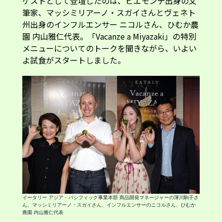
ゲストとして登壇したのは、ピエモンテ出身の文
筆家、マッシミリアーノ・スガイさんとヴェネト
州出身のインフルエンサー ニコルさん、ひむか農
園 内山雅仁代表。「Vacanze a Miyazaki」の特別
メニューについてのトークを聞きながら、いよい
よ試食がスタートしました。
イータリー アジア・パシフィック事業本部 商品開発マネージャーの渾川駒子さ
ん、マッシミリアーノ・スガイさん、インフルエンサーのニコルさん、ひむか
農園 内山雅仁代表