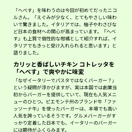
「へべす」を味わうのは今回が初めてだったニコ
ルさん。「えぐみが少なく、とてもやさしい味わ
いで驚きました。イタリアでは、柚子やわさびな
ど日本の食材への関心が高まっています。『へべ
す』も上質で個性的な柑橘として紹介すれば、イ
タリアでもきっと受け入れられると思います」と
語りました。
カリッと香ばしいチキン コトレッタを
「へべす」で爽やかに味変
「なぜイータリーでパスタではなくバーガー？」
という疑問が浮かびますが、実は本国では創業当
初からバーガーを提供していて、現在も人気メニ
ューのひとつ。ピエモンテ州のブランド牛「ファ
ッソーナ牛」を使ったバーガーは、本場でも高い
人気を誇っているそうです。グルメバーガーがす
っかり定着した日本でも、イータリーのバーガー
には期待がふくらみます。