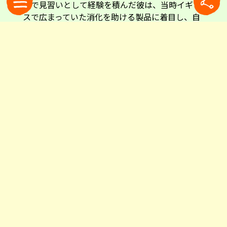
社で見習いとして経験を積んだ彼は、当時イギリ
スで広まっていた消化を助ける製品に着目し、自
らの製品開発に乗り出します。それこそが「ブリ
オスキ」の始まりでした。
前述の私の友人は医師でもあります。「もちろん
医薬品ではないので、特定の医療効果を保証する
ものではないけれど」と前置きしながら、彼は思
い出を話してくれました。
「ブリオスキは薬局で買うものではなく、近所の
商店で気軽に買えるものだった。だから、どこの
家にも一瓶はキッチンに置いてあったんだ。私が
子どもだった1950年代は、今みたいに炭酸飲料が
普及していなかった。だから、消化促進以外に
も、レモン味の爽やかな飲み物として楽しんでい
たものだったんだよ」