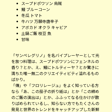
スープドポワソン 烏賊
鰻 ブルーコーン
冬瓜 トマト
牛ハツ 万願寺唐辛子
アボカド オクラ キャビア
土鍋ご飯 枝豆 魚
甘味
「サンペレグリノ」を名バイプレーヤーとして光
を放つ料理は、スープドポワソンにフェンネルの
香り？とか、え、鰻にトルティーヤ？とか驚きに
満ちた唯一無二のクリエイティビティ溢れるもの
ばかり。
「傳」や「フロリレージュ」をよく知っている方
なら「あ、この茄子の折り紙は」とか「この締め
のご飯の演出は」とか、ふふってなる仕かけが散
りばめられているし、知らない方でもたくさんの
発見と世界のトレンドをキャッチアップした新鮮