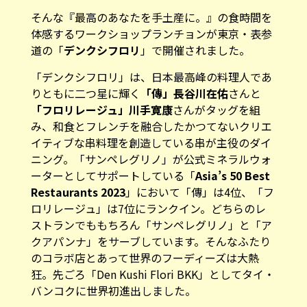
そんな『最高のあなたを手土産に。』の食時間を
体感するワークショップランチョンが東京・表参
道の「
デンクシフロリ
」で開催されました。
「デンクシフロリ」は、日本最高峰の料理人であ
りともに二つ星に輝く
「傳」長谷川在佑
さんと
「フロリレージュ」川手寛康
さんがタッグを組
み、和食とフレンチを融合したかつてないクリエ
イティブな串料理を創造している串が主役のダイ
ニング。「サンペレグリノ」が公式ミネラルウォ
ーターとしてサポートしている「
Asia’s 50 Best
Restaurants 2023
」において「傳」は4位、「フ
ロリレージュ」は7位にランクイン。どちらのレ
ストランでももちろん「サンペレグリノ」と「ア
クアパンナ」をサーブしています。そんなふたり
のコラボ店とあって世界のフーディーズは大熱
狂。先ごろ「Den Kushi Flori BKK」としてタイ・
バンコクに世界初進出しました。