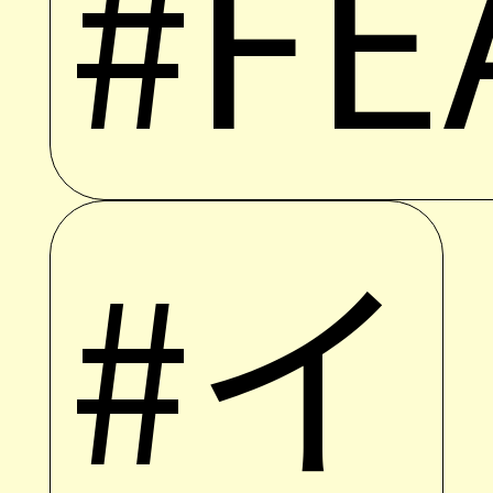
#FE
#イ