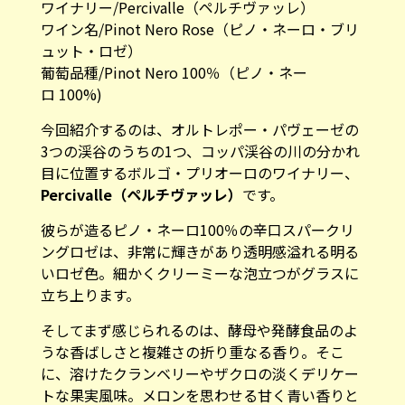
ワイナリー/Percivalle（ペルチヴァッレ）
ワイン名/Pinot Nero Rose（ピノ・ネーロ・ブリ
ュット・ロゼ）
葡萄品種/Pinot Nero 100％（ピノ・ネー
ロ 100%)
今回紹介するのは、オルトレポー・パヴェーゼの
3つの渓谷のうちの1つ、コッパ渓谷の川の分かれ
目に位置するボルゴ・プリオーロのワイナリー、
Percivalle（ペルチヴァッレ）
です。
彼らが造るピノ・ネーロ100％の辛口スパークリ
ングロゼは、非常に輝きがあり透明感溢れる明る
いロゼ色。細かくクリーミーな泡立つがグラスに
立ち上ります。
そしてまず感じられるのは、酵母や発酵食品のよ
うな香ばしさと複雑さの折り重なる香り。そこ
に、溶けたクランベリーやザクロの淡くデリケー
トな果実風味。メロンを思わせる甘く青い香りと