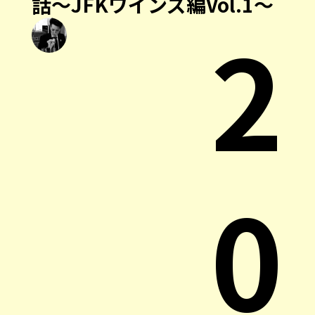
話～JFKワインズ編Vol.1～
2
0