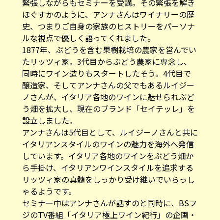
緊張しながらもセミナーを受講。その緊張を解き
ほぐすかのように、アンナさんはワイナリーの歴
史、つまりご自身の家族のヒストリーをパーソナ
ルな視点で優しく語ってくれました。
1877年、ぶどうを含む果樹栽培の農家を営んでい
たリッツィ家。3代目からぶどう農家に専念し、
同時にワイン造りもスタートしたそう。4代目で
醸造家、そしてアンナさんの父でもあるルイジー
ノさんが、イタリア各地のワインに魅せられぶど
う畑を拡大し、現在のブランド「セイテッレ」を
設立しました。
アンナさんは5代目として、ルイジーノさんと共に
イタリアンスタイルのワインの魅力を海外へ発信
しています。イタリア各地のワインをぶどう畑か
ら手掛け、イタリアンワインスタイルを追求する
リッツィ家の真髄をしっかり受け継いでいらっし
ゃるようです。
セミナー中はアンナさんが話すのと同時に、BSフ
ジのTV番組「イタリア極上ワイン紀行」の企画・