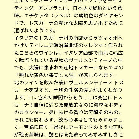
ェルメンティーノトスカーナのアンブラをテイス
ティング。アンブラとは、日本語で琥珀という意
味。エチケッタ（ラベル）の琥珀色のダイヤモン
ドで、トスカーナの豊かな太陽を思い出すために
選ばれたようです。
イタリアのトスカーナ州の南部からラツィオ州へ
かけたティレニア海沿岸地域のマレンマで作られ
たこちらのワインは、イタリア西部で南北に幅広
く栽培されている品種のヴェルメンティーノの中
でも、太陽に恵まれた産地トスカーナならではの
「熟れた黄色い果実と太陽」が感じられます。
北のワインを飲んだ後にヴェルメンティーノ トス
カーナを試すと、土地の性格の違いがよくわかり
ます。口に含んだ瞬間からもうここは完全にトス
カーナ！自信に満ちた開放的なのに濃厚なボディ
のカウンター、鼻に抜ける香りは芳醇そのもの。
それにも関わらず、飲み心地はとてもみずみずし
く、宮嶋氏曰く「最後にアーモンドのような苦味
が残る苦味は、酸とはまた違ってみずみずしさに