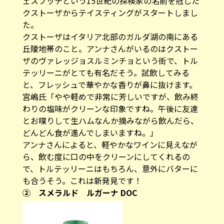
ェスプッチという15世紀の探検家の名前を冠した
クストーザからテイスティングがスタートしまし
た。
クストーザはイタリア北部のガルダ湖の南にある
丘陵地帯のこと。アンナさんがいるのはクストー
ザのヴァレッジョスルミンチョという街で、トル
テッリーニがとても有名だそう。試飲してみる
と、フレッシュで華やかな香りが鼻に抜けます。
宮嶋氏「やや軽めで非常に芳しいですが、飲み終
わりの塩味がクリーンな印象ですね。午後に友達
とお喋りして生ハムなんか摘みながら飲んだら、
どんどん食が進んでしまいますね。」
アンナさんによると、軽やかなワインに見えなが
ら、飲む度に口の中をクリーンにしてくれるの
で、トルテッリーニはもちろん、意外にバターに
も合うそう。これは新発見です！
② スメラルド ルガーナ DOC