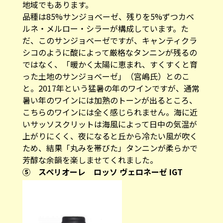
地域でもあります。
品種は85%サンジョベーゼ、残りを5%ずつカベ
ルネ・メルロー・シラーが構成しています。た
だ、このサンジョベーゼですが、キャンティクラ
シコのように酸によって厳格なタンニンが残るの
ではなく、「暖かく太陽に恵まれ、すくすくと育
った土地のサンジョベーゼ」（宮嶋氏）とのこ
と。2017年という猛暑の年のワインですが、通常
暑い年のワインには加熟のトーンが出るところ、
こちらのワインには全く感じられません。海に近
いサッソスクリットは海風によって日中の気温が
上がりにくく、夜になると丘から冷たい風が吹く
ため、結果「丸みを帯びた」タンニンが柔らかで
芳醇な余韻を楽しませてくれました。
⑤ スペリオーレ ロッソ ヴェロネーゼ IGT