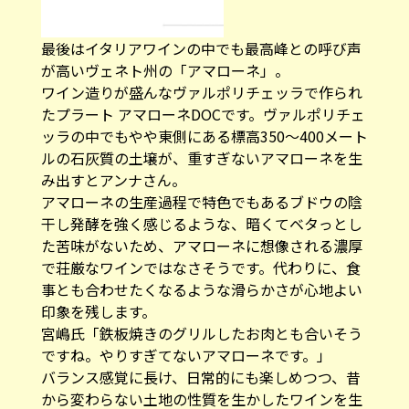
最後はイタリアワインの中でも最高峰との呼び声
が高いヴェネト州の「アマローネ」。
ワイン造りが盛んなヴァルポリチェッラで作られ
たプラート アマローネDOCです。ヴァルポリチェ
ッラの中でもやや東側にある標高350〜400メート
ルの石灰質の土壌が、重すぎないアマローネを生
み出すとアンナさん。
アマローネの生産過程で特色でもあるブドウの陰
干し発酵を強く感じるような、暗くてベタっとし
た苦味がないため、アマローネに想像される濃厚
で荘厳なワインではなさそうです。代わりに、食
事とも合わせたくなるような滑らかさが心地よい
印象を残します。
宮嶋氏「鉄板焼きのグリルしたお肉とも合いそう
ですね。やりすぎてないアマローネです。」
バランス感覚に長け、日常的にも楽しめつつ、昔
から変わらない土地の性質を生かしたワインを生