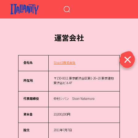
When autocomplete results a
運営会社
会社名
SivanS株式会社
〒150-0011 東京都渋谷区東1-26−20 東京建物
所在地
東渋谷ビル4F
代表取締役
中村シバン Sivan Nakamura
資本金
10,000,000円
設立
2011年7月7日