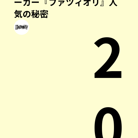
ーカー『ファツィオリ』人
気の秘密
2
0