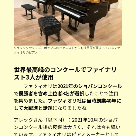
クラシックやジャズ、ポップスのピアニストからも注目度が高まっているファ
ツィオリのピアノ
世界最高峰のコンクールでファイナリ
スト3人が使用
──ファツィオリは
2021年のショパンコンクール
で優勝者を含め上位者3名が選択
したことで注目
を集めました。
ファツィオリ社は当時創業40年に
して大躍進と話題
になりましたね。
アレックさん（以下同）：2021年10月のショパ
ンコンクール後の反響は大きく、それは今も続い
ています。ファツィオリはピアノメーカーとして