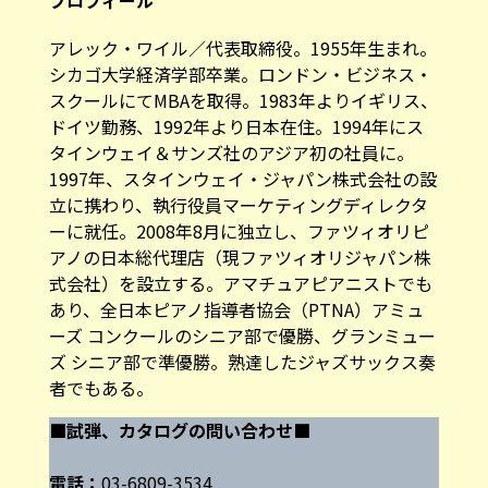
アレック・ワイル／代表取締役。1955年生まれ。
シカゴ大学経済学部卒業。ロンドン・ビジネス・
スクールにてMBAを取得。1983年よりイギリス、
ドイツ勤務、1992年より日本在住。1994年にス
タインウェイ＆サンズ社のアジア初の社員に。
1997年、スタインウェイ・ジャパン株式会社の設
立に携わり、執行役員マーケティングディレクタ
ーに就任。2008年8月に独立し、ファツィオリピ
アノの日本総代理店（現ファツィオリジャパン株
式会社）を設立する。アマチュアピアニストでも
あり、全日本ピアノ指導者協会（PTNA）アミュ
ーズ コンクールのシニア部で優勝、グランミュー
ズ シニア部で準優勝。熟達したジャズサックス奏
者でもある。
■試弾、カタログの問い合わせ■
電話：
03-6809-3534