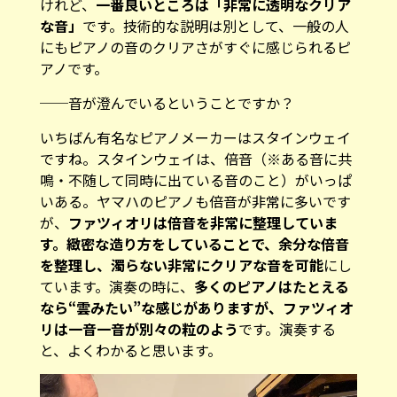
けれど、
一番良いところは「非常に透明なクリア
な音」
です。技術的な説明は別として、一般の人
にもピアノの音のクリアさがすぐに感じられるピ
アノです。
──音が澄んでいるということですか？
いちばん有名なピアノメーカーはスタインウェイ
ですね。スタインウェイは、倍音（※ある音に共
鳴・不随して同時に出ている音のこと）がいっぱ
いある。ヤマハのピアノも倍音が非常に多いです
が、
ファツィオリは倍音を非常に整理していま
す。緻密な造り方をしていることで、余分な倍音
を整理し、濁らない非常にクリアな音を可能
にし
ています。演奏の時に、
多くのピアノはたとえる
なら“雲みたい”な感じがありますが、ファツィオ
リは一音一音が別々の粒のよう
です。演奏する
と、よくわかると思います。