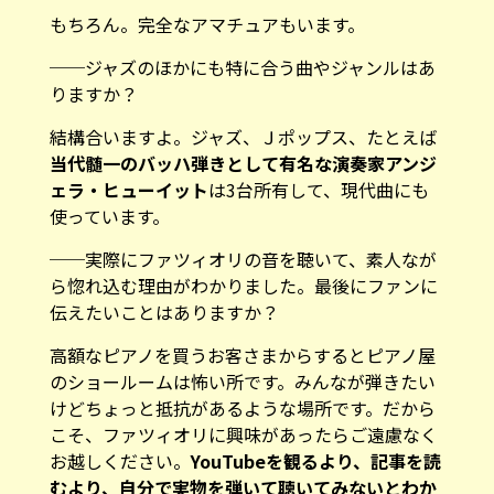
もちろん。完全なアマチュアもいます。
──ジャズのほかにも特に合う曲やジャンルはあ
りますか？
結構合いますよ。ジャズ、Ｊポップス、たとえば
当代髄一のバッハ弾きとして有名な演奏家アンジ
ェラ・ヒューイット
は3台所有して、現代曲にも
使っています。
──実際にファツィオリの音を聴いて、素人なが
ら惚れ込む理由がわかりました。最後にファンに
伝えたいことはありますか？
高額なピアノを買うお客さまからするとピアノ屋
のショールームは怖い所です。みんなが弾きたい
けどちょっと抵抗があるような場所です。だから
こそ、ファツィオリに興味があったらご遠慮なく
お越しください。
YouTubeを観るより、記事を読
むより、自分で実物を弾いて聴いてみないとわか