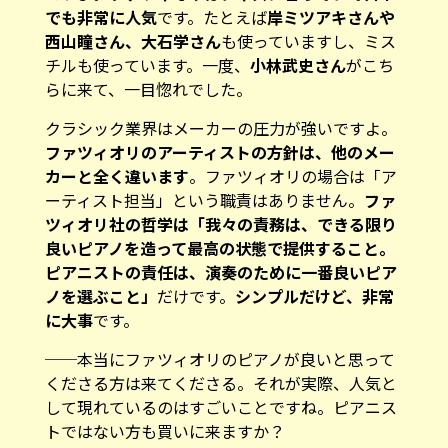
でも非常に人気
です。たとえば
岸ミツアキさんや
西山瞳さん、大石学さん
も使っていますし、ミス
チルも使っています。一度、
小林武史さん
がこち
らに来て、一目惚れでした。
クラシック業界はメーカーの圧力が強いですよ。
ファツィオリのアーティストの方針は、他のメー
カーと全く違います
。ファツィオリの場合は「ア
ーティスト担当」という職責はありません。
ファ
ツィオリ社の哲学は「我々の責務は、できる限り
良いピアノを造って最高の状態で提供すること。
ピアニストの責任は、演奏のために一番良いピア
ノを選ぶこと」
だけです。
シンプルだけど、非常
に大事
です。
──本当にファツィオリのピアノが良いと思って
くださる方は来てくださる。それが実際、人気と
して現れているのはすごいことですね。ピアニス
トではない方も買いに来ますか？