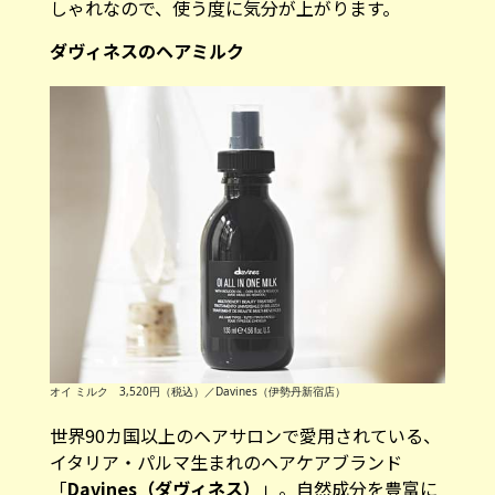
しゃれなので、使う度に気分が上がります。
ダヴィネスのヘアミルク
オイ ミルク 3,520円（税込）／Davines（伊勢丹新宿店）
世界90カ国以上のヘアサロンで愛用されている、
イタリア・パルマ生まれのヘアケアブランド
「
Davines（ダヴィネス）
」。自然成分を豊富に