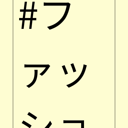
#フ
ァッ
ショ