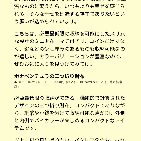
質なものに変えたら、いつもよりも幸せを感じら
れる―そんな幸せを創造する存在でありたいとい
う願いが込められています。
こちらは、必要最低限の収納を可能にしたスリム
な設計のミニ財布。マチ付きで、コインだけでな
く、鍵などの少し厚みのあるものも収納可能なの
が嬉しい。カラーバリエーションが豊富なので、
ぜひお気に入りを見つけてみては。
ボナベンチュラの三つ折り財布
▲ スモール ウォレット 33,000円（税込）／BONAVENTURA（伊勢丹新宿
店）
必要最低限の収納ができる、機能的で計算された
デザインの三つ折り財布。コンパクトでありなが
ら、紙幣や小銭を分けて収納可能な点が◎。外側
と内側でバイカラーが楽しめるコンパクトなアイ
テムです。
以上、母の日に贈りたい、イタリア発のおしゃれ