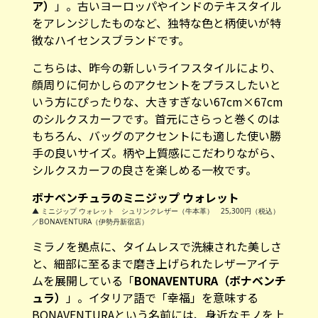
ア）
」。古いヨーロッパやインドのテキスタイル
をアレンジしたものなど、独特な色と柄使いが特
徴なハイセンスブランドです。
こちらは、昨今の新しいライフスタイルにより、
顔周りに何かしらのアクセントをプラスしたいと
いう方にぴったりな、大きすぎない67cm×67cm
のシルクスカーフです。首元にさらっと巻くのは
もちろん、バッグのアクセントにも適した使い勝
手の良いサイズ。柄や上質感にこだわりながら、
シルクスカーフの良さを楽しめる一枚です。
ボナベンチュラのミニジップ ウォレット
▲ ミニジップ ウォレット シュリンクレザー（牛本革） 25,300円（税込）
／BONAVENTURA（伊勢丹新宿店）
ミラノを拠点に、タイムレスで洗練された美しさ
と、細部に至るまで磨き上げられたレザーアイテ
ムを展開している「
BONAVENTURA（ボナベンチ
ュラ）
」。イタリア語で「幸福」を意味する
BONAVENTURAという名前には、身近なモノを上