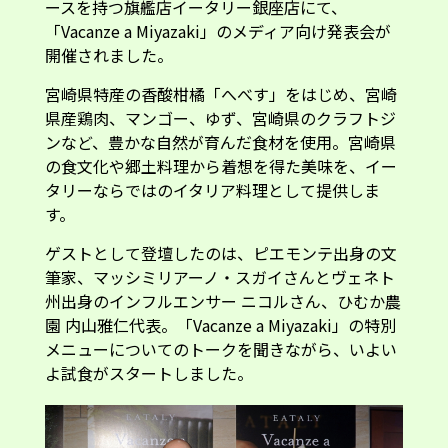
ースを持つ旗艦店イータリー銀座店にて、
「Vacanze a Miyazaki」のメディア向け発表会が
開催されました。
宮崎県特産の香酸柑橘「へべす」をはじめ、宮崎
県産鶏肉、マンゴー、ゆず、宮崎県のクラフトジ
ンなど、豊かな自然が育んだ食材を使用。宮崎県
の食文化や郷土料理から着想を得た美味を、イー
タリーならではのイタリア料理として提供しま
す。
ゲストとして登壇したのは、ピエモンテ出身の文
筆家、マッシミリアーノ・スガイさんとヴェネト
州出身のインフルエンサー ニコルさん、ひむか農
園 内山雅仁代表。「Vacanze a Miyazaki」の特別
メニューについてのトークを聞きながら、いよい
よ試食がスタートしました。