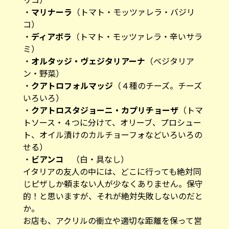
・
マリナーラ
（トマト・モッツァレラ・バジリ
コ）
・
ディアボラ
（トマト・モッツァレラ・辛いサラ
ミ）
・
オルタッジ・ヴェジタリアーナ
（ベジタリア
ン・野菜）
・
クアトロフォルマッジ
（４種のチーズ。チーズ
いろいろ）
・
クアトロスタジョーニ・カプリチョーザ
（トマ
トソース・４つに分けて、オリーブ、プロシュー
ト、オイル漬けのカルチョーフォなどいろいろの
せる）
・
ビアンコ
（白・具なし）
イタリアの友人の中には、どこに行っても絶対同
じピザしか頼まない人が少なくありません。保守
的！と思いますが、それが絶対失敗しないのだと
か。
お店も、アクリルの衝立や適切な距離を保って営