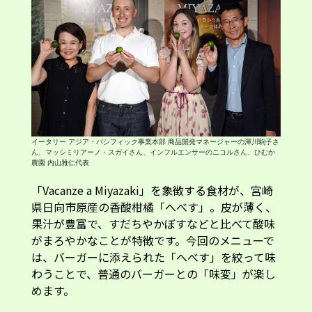
イータリー アジア・パシフィック事業本部 商品開発マネージャーの渾川駒子さ
ん、マッシミリアーノ・スガイさん、インフルエンサーのニコルさん、ひむか
農園 内山雅仁代表
「Vacanze a Miyazaki」を象徴する食材が、宮崎
県日向市原産の香酸柑橘「へべす」。皮が薄く、
果汁が豊富で、すだちやかぼすなどと比べて酸味
がまろやかなことが特徴です。今回のメニューで
は、バーガーに添えられた「へべす」を絞って味
わうことで、普通のバーガーとの「味変」が楽し
めます。