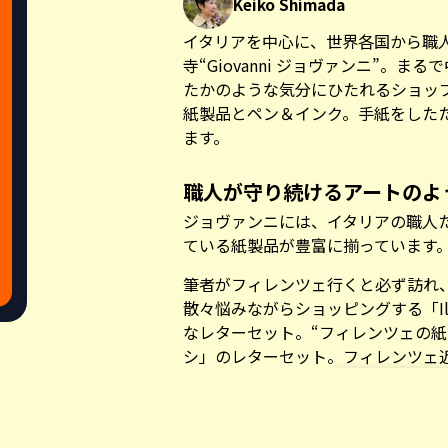
Keiko Shimada
イタリアを中心に、世界各国から職
寺“Giovanni ジョヴァンニ”。
たかのような気分にひたれるショッ
紙製品とペン＆インク。手紙をした
ます。
職人が守り続けるアートのよ
ジョヴァンニには、イタリアの職人
ている紙製品が豊富に揃っています
筆者がフィレンツェ行くと必ず訪れ
散々悩みながらショッピングする「Il 
なレターセット。“フィレンツェの紙
シ」のレターセット。フィレンツェ
「Kartos カルトス」の便箋やカ
がない人にとって、夢のようなコレ
Share this a