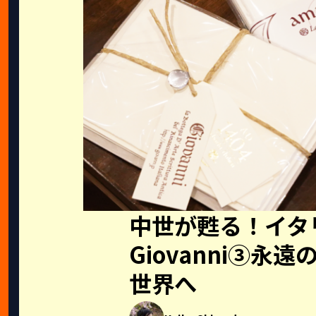
中世が甦る！イタ
Giovanni③永
世界へ