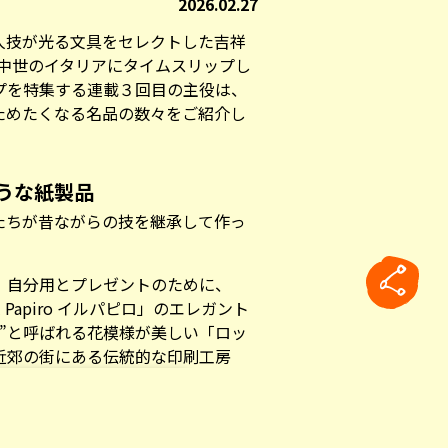
2026.02.27
人技が光る文具をセレクトした吉祥
まるで中世のイタリアにタイムスリップし
プを特集する連載３回目の主役は、
ためたくなる名品の数々をご紹介し
うな紙製品
たちが昔ながらの技を継承して作っ
。
、自分用とプレゼントのために、
Papiro イルパピロ」のエレガント
”と呼ばれる花模様が美しい「ロッ
近郊の街にある伝統的な印刷工房
ードのセット。クラシックな紙製品に目
クションが並んでいます。
rticle